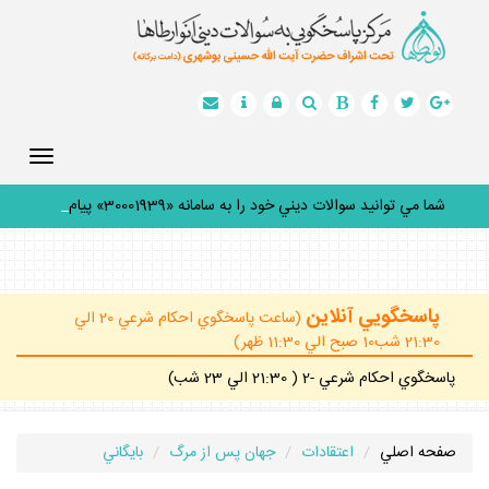
Toggle
gation
شما مي توانيد سوالات ديني خود را به سامانه «30001939» پيامك
ك
_
پاسخگويي آنلاين
(ساعت پاسخگوي احكام شرعي 20 الي
21:30 شب10 صبح الي 11:30 ظهر)
پاسخگوي احكام شرعي -2 ( 21:30 الي 23 شب)
صفحه اصلي
اعتقادات
جهان پس از مرگ
بايگاني