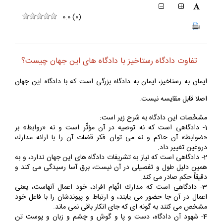
0.0
(
0
)
تفاوت دادگاه رستاخيز با دادگاه هاى اين جهان چيست؟
ايمان به رستاخيز، ايمان به دادگاه بزرگى است كه با دادگاه اين جهان
اصلا قابل مقايسه نيست.
مشخّصات اين دادگاه به شرح زير است:
1- دادگاهى است كه نه توصيه در آن مؤثّر است و نه «روابط» بر
«ضوابط» آن حاكم و نه مى توان فكر قضات آن را با ارائه مدارك
دروغين تغيير داد.
2- دادگاهى است كه نياز به تشريفات دادگاه هاى اين جهان ندارد، و به
همين دليل طول و تفصيلى در آن نيست، برق آسا رسيدگى مى كند و
دقيقاً حكم صادر مى كند.
3- دادگاهى است كه مدارك اتّهام افراد، خود اعمال آنهاست، يعنى
اعمال در آن جا حضور مى يابند، و ارتباط و پيوندشان را با فاعل خود
مشخص مى كنند به گونه اى كه جاى انكار باقى نمى ماند.