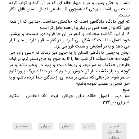
4- شهود آن دادگاه، دست و پا و گوش و چشم و زبان و پوست تن
انسان و حتّى زمين و در و ديوار خانه اى كه در آن گناه يا ثواب كرده
است مى باشد، شهودى كه همچون آثار طبيعى اعمال انسان قابل انكار
نيست.
5- اين دادگاه دادگاهى است كه حاكمش خداست، خدايى كه از همه
چيز آگاه و از همه كس بى نياز و از همه عادل تر است.
6- از اين گذشته مجازات و كيفر در آن جا قراردادى نيست، و بيشتر،
خود اعمال ما است كه شكل مى گيرد و در كنار ما قرار دارد و ما را آزار
مى دهد و يا در آسايش و نعمت فرو مى برد.
ايمان به چنين دادگاهى انسان را به جايى مى رساند كه «علي وار» مى
گويد:«به خدا سوگند اگر شب ها را تا به صبح به جاى بستر نرم، بر نوك
خارهاى جانگداز به سر برم، و روزها دست و پايم در زنجير باشد و در
كوچه و بازار بكشانند از آن خوش تر دارم كه در دادگاه بزرگ پروردگارم
حاضر شوم، در حالى كه ستمى بر بنده اى از بندگان خدا كرده باشم، و يا
حق كسى را غصب نموده باشم».
منبع:
50 درس اصول عقائد براي جوانان آيت الله العظمي مكارم
شيرازي ص326
اصول
اعمال
انسان
جهان
رستاخيز
عقائدبراي