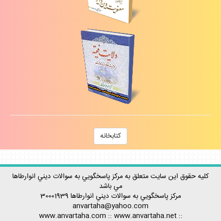
كتابخانه
كليه حقوق اين سايت متعلق به مركز پاسخگويي به سوالات ديني انوارطاها
مي باشد
مركز پاسخگويي به سوالات ديني
انوارطاها
30001939
anvartaha@yahoo.com