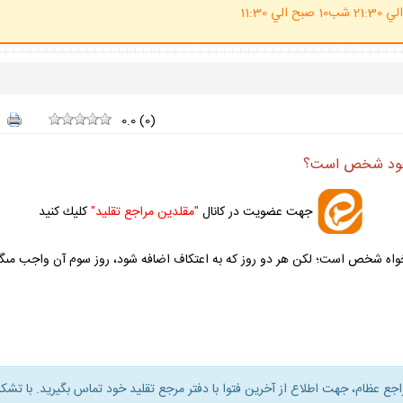
(ساعت پاسخگوي احكام شرعي 20 الي 21:30 شب10 صبح الي 11:30
0.0
(
0
)
ه خود شخص است؟
جهت عضويت در كانال
"مقلدين مراجع تقليد"
كليك كنيد
واه شخص است؛ لكن هر دو روز كه به اعتكاف اضافه شود، روز سوم آن واجب مى‏گر
راجع عظام، جهت اطلاع از آخرين فتوا با دفتر مرجع تقليد خود تماس بگيريد. با تشكر