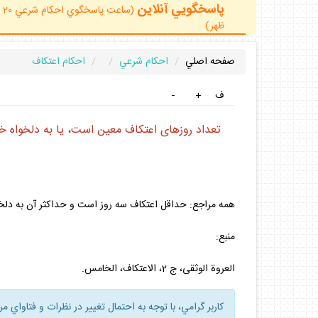
پاسخگويي آنلاين
ظهر)
صفحه اصلي
احكام شرعي
احكام اعتكاف
ف
+
-
تعداد روزهاى اعتكاف معين است، يا به دلخوا
همه مراجع: حداقل اعتكاف سه روز است و حداكثر آن به دلخ
منبع:
العروة الوثقى، ج 2، الاعتكاف، الخامس.
كاربر گرامي، با توجه به احتمال تغيير در نظرات و فتاواي م