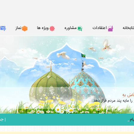
تابخانه
اعتقادات
مشاوره
ويژه ها
نماز
نّاسَ بهِ
را مايه پند مردم قرار دهد.
_
|
جمعه 6