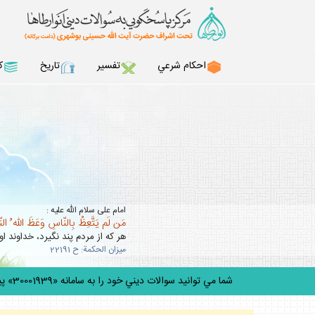
احكام شرعي
تفسير
تاريخ
ك
امام على سلام الله عليه :
مَن لَم يَتَّعِظْ بِالنّاسِ وَعَظَ اللّه ُ ال
هر كه از مردم پند نگيرد، خداوند او 
ميزان الحكمة: ح 22191
شما مي توانيد سوالات ديني خود را به سامانه «30001939» پيامك كني