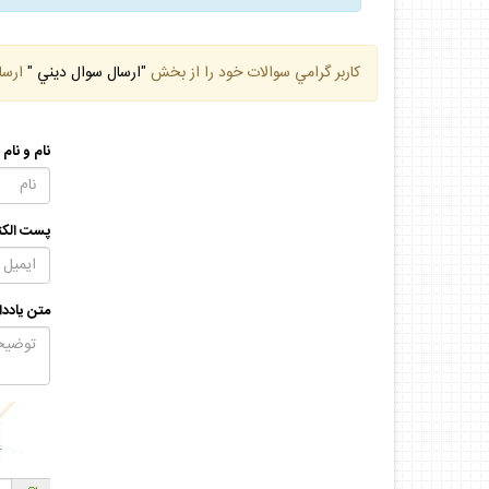
كاربر گرامي سوالات خود را از بخش
"ارسال سوال ديني "
ارسا
نام و نام
پست الكت
متن يادد