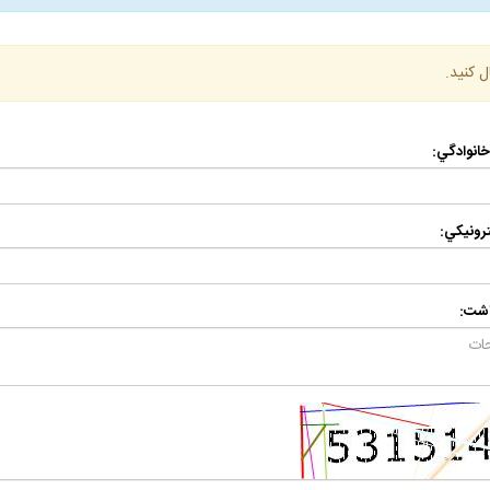
ل كنيد.
 خانوادگي:
رونيكي:
اشت: