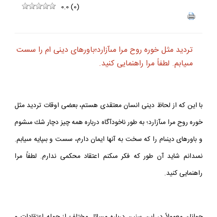
0.0
(
0
)
ترديد مثل خوره روح مرا مى‏آزارد؛باورهاى دينى‏ ام را سست
مى‏يابم. لطفاً مرا راهنمايى كنيد.
با اين كه از لحاظ دينى انسان معتقدى هستم، بعضى اوقات ترديد مثل
خوره روح مرا مى‏آزارد؛ به طور ناخودآگاه درباره همه چيز دچار شك مى‏شوم
و باورهاى دينى‏ام را كه سخت به آن‏ها ايمان دارم، سست و بى‏پايه مى‏يابم.
نمى‏دانم شايد آن طور كه فكر مى‏كنم اعتقاد محكمى ندارم. لطفاً مرا
راهنمايى كنيد.