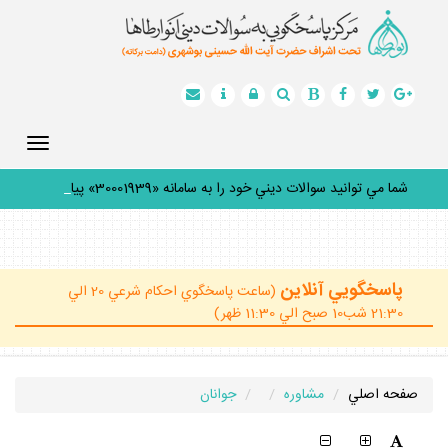
Toggle
gation
شما مي توانيد سوالات ديني خود را به سامانه «30001939» پيامك
ك
_
پاسخگويي آنلاين
(ساعت پاسخگوي احكام شرعي 20 الي
21:30 شب10 صبح الي 11:30 ظهر)
صفحه اصلي
مشاوره
جوانان