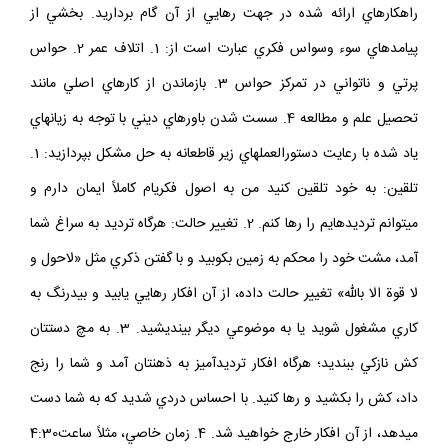
راهكارهاي ارائه شده در جهت رهايي از آن گام برداريد. بخشي از
پيامدهاي سوء وسواس فكري عبارت است از: 1. اتلاف عمر 2. حواس
پرتي و ناتواني در تمركز حواس‏ 3. بازماندن از كارهاي اصلي مانند
تحصيل علم و مطالعه 4. سست شدن باورهاي ديني با توجه به زيان‏هاي
ياد شده با رعايت دستورالعمل‏هاي زير قاطعانه به حل مشكل بپردازيد: 1.
تلقين: به خود تلقين كنيد من به اصول فكري‏ام كاملاً ايمان دارم و
مي‏توانم ترديدهايم را رها كنم. 2. تغيير حالت: هرگاه ترديد به سراغ شما
آمد، مشت خود را محكم به زمين بكوبيد و با گفتن ذكري مثل «لاحول و
لا قوة الا بالله» تغيير حالت داده، از آن افكار رهايي يابيد و بي‏درنگ به
كاري مشغول شويد يا به موضوعي ديگر بينديشيد. 3. به مچ دستتان
كش نازكي ببنديد؛ هرگاه افكار ترديدآميز به ذهنتان آمد و شما را رنج
داد، كش را بكشيد و رها كنيد. با احساس دردي شديد كه به شما دست