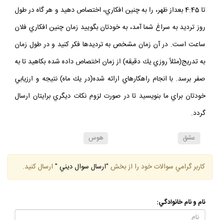
مي‏دهد، از آن افكار خارج خواهيد شد. 4. زمان خاصي، مثلاً ساعت4:30
تا 4:45 بعداز ظهر، را به چنين افكاري، اختصاص دهيد و هر گاه در طول
روز ترديد به سراغ شما آمد، به خودتان بگوييد زمان چنين افكاري فلان
ساعت است. در آن زمان مشخص به ترديدها فكر كنيد و در طول زمان
به تدريج(مثلاً روزي يك دقيقه) از زمان اختصاص داده شده بكاهيد تا به
صفر برسد. با انجام راهكارهاي ارائه شده(در يك ماه) نتيجه و ارزيابي
خودتان براي ما بنويسيد تا در صورت لزوم نكات ديگري برايتان ارسال
گردد.
عشق
هوس
كاربر گرامي سوالات خود را از بخش
"ارسال سوال ديني "
ارسال كنيد.
نام و نام خانوادگي: