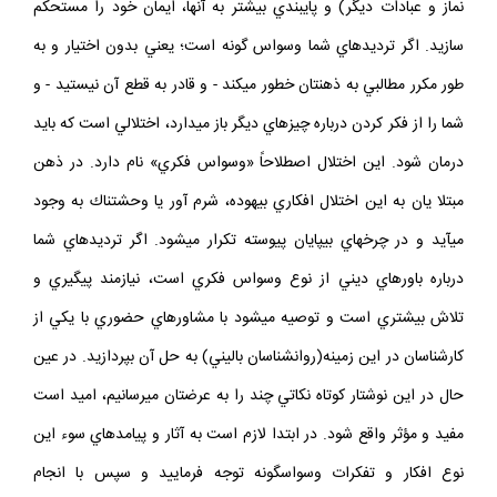
نماز و عبادات ديگر) و پايبندي بيش‏تر به آن‏ها، ايمان خود را مستحكم
سازيد. اگر ترديدهاي شما وسواس گونه است؛ يعني بدون اختيار و به
طور مكرر مطالبي به ذهنتان خطور مي‏كند - و قادر به قطع آن نيستيد - و
شما را از فكر كردن درباره چيزهاي ديگر باز مي‏دارد، اختلالي است كه بايد
درمان شود. اين اختلال اصطلاحاً «وسواس فكري» نام دارد. در ذهن
مبتلا يان به اين اختلال افكاري بيهوده، شرم آور يا وحشتناك به وجود
مي‏آيد و در چرخه‏اي بي‏پايان پيوسته تكرار مي‏شود. اگر ترديدهاي شما
درباره باورهاي ديني از نوع وسواس فكري است، نيازمند پي‏گيري و
تلاش بيش‏تري است و توصيه مي‏شود با مشاوره‏اي حضوري با يكي از
كارشناسان در اين زمينه(روان‏شناسان باليني) به حل آن بپردازيد. در عين
حال در اين نوشتار كوتاه نكاتي چند را به عرضتان مي‏رسانيم، اميد است
مفيد و مؤثر واقع شود. در ابتدا لازم است به آثار و پيامدهاي سوء اين
نوع افكار و تفكرات وسواس‏گونه توجه فرماييد و سپس با انجام