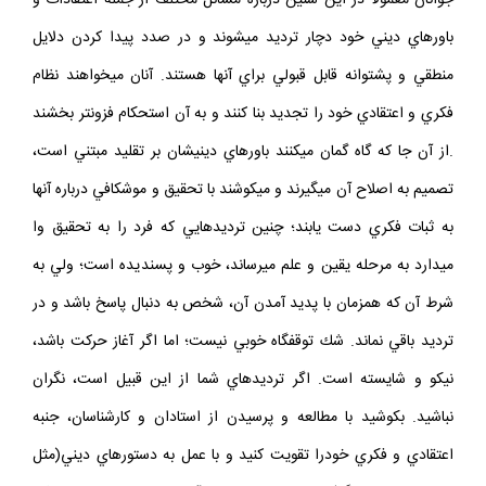
جوانان معمولاً در اين سنين درباره مسائل مختلف از جمله اعتقادات و
باورهاي ديني خود دچار ترديد مي‏شوند و در صدد پيدا كردن دلايل
منطقي و پشتوانه قابل قبولي براي آن‏ها هستند. آنان مي‏خواهند نظام
فكري و اعتقادي خود را تجديد بنا كنند و به آن استحكام فزون‏تر بخشند
.از آن جا كه گاه گمان مي‏كنند باورهاي ديني‏شان بر تقليد مبتني است،
تصميم به اصلاح آن مي‏گيرند و مي‏كوشند با تحقيق و موشكافي درباره آن‏ها
به ثبات فكري دست يابند؛ چنين ترديدهايي كه فرد را به تحقيق وا
مي‏دارد به مرحله يقين و علم مي‏رساند، خوب و پسنديده است؛ ولي به
شرط آن كه همزمان با پديد آمدن آن، شخص به دنبال پاسخ باشد و در
ترديد باقي نماند. شك توقفگاه خوبي نيست؛ اما اگر آغاز حركت باشد،
نيكو و شايسته است. اگر ترديدهاي شما از اين قبيل است، نگران
نباشيد. بكوشيد با مطالعه و پرسيدن از استادان و كارشناسان، جنبه
اعتقادي و فكري خودرا تقويت كنيد و با عمل به دستورهاي ديني(مثل