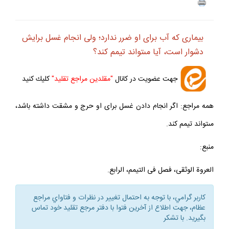
بيمارى كه آب براى او ضرر ندارد؛ ولى انجام غسل برايش
دشوار است، آيا مى‏تواند تيمم كند؟
جهت عضويت در كانال
"مقلدين مراجع تقليد"
كليك كنيد
همه مراجع: اگر انجام دادن غسل براى او حرج و مشقت داشته باشد،
مى‏تواند تيمم كند.
منبع:
العروة الوثقى، فصل فى التيمم، الرابع.
كاربر گرامي، با توجه به احتمال تغيير در نظرات و فتاواي مراجع
عظام، جهت اطلاع از آخرين فتوا با دفتر مرجع تقليد خود تماس
بگيريد. با تشكر