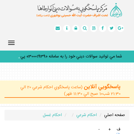
Toggle
gation
شما مي توانيد سوالات ديني خود را به سامانه «30001939» پيامك
_
پاسخگويي آنلاين
(ساعت پاسخگوي احكام شرعي 20 الي
21:30 شب10 صبح الي 11:30 ظهر)
صفحه اصلي
احكام شرعي
احكام غسل
ف
+
-