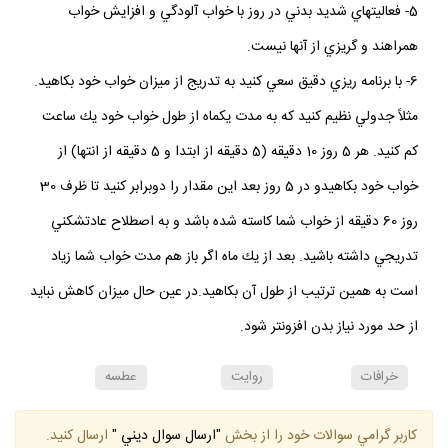
5- فعاليت‏هاي شديد بدني در روز با خواب‏ آلودگي و افزايش خواب
همراهند و گريزي از آنها نيست.
6- با برنامه‏ ريزي دقيق سعي كنيد به تدريج از ميزان خواب خود بكاهيد.
مثلاً جدولي نظيم كنيد كه به مدت يكماه از طول خواب خود يك ساعت
كم كنيد. هر 5 روز 10 دقيقه (5 دقيقه از ابتدا و 5 دقيقه از انتها) از
خواب خود بكاهيدو در 5 روز بعد اين مقدار را دوبرابر كنيد تا ظرف 30
روز 60 دقيقه از خواب شما كاسته شده باشد و به اصطلاح عادتشكني
تدريجي داشته باشيد. بعد از يك ماه اگر باز هم مدت خواب شما زياد
است به همين ترتيب از طول آن بكاهيد.در عين حال ميزان كاهش نبايد
از حد مورد نياز بدن افزون‏تر شود.
خرافات
روايت
عطسه