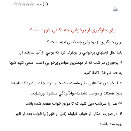
0.0
(
0
)
براي جلوگيري از پرخوابي چه نكاتي لازم است ؟
براي جلوگيري از پرخوابي چه نكاتي لازم است ؟
بايد علل زمينه‏اي پرخوابي را برطرف كرد كه برخي از آنها عبارتند از:
1- پرخوري در شب كه از مهمترين عوامل پرخوابي است. سعي كنيد شب‏ها
به حداقل غذا اكتفا كنيد.
2- از خوردن غذاهايي مثل ماست، بادمجان، ترشيجات و غيره كه طبيعتا
سرد هستند و موجب تشديدخواب‏آلودگي مي‏شود بپرهيزيد.
3- غذا را سرشب ميل كنيد كه تا موقع خواب هضم شده باشد.
4- در صورت امكان از خواب قيلوله (قبل از ظهر) يا خواب بعد از ظهر
بهره‏ مند باشيد.