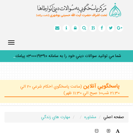
Toggle
gation
شما مي توانيد سوالات ديني خود را به سامانه «30001939» پيامك
ك
_
پاسخگويي آنلاين
(ساعت پاسخگوي احكام شرعي 20 الي
21:30 شب10 صبح الي 11:30 ظهر)
صفحه اصلي
مشاوره
مهارت هاي زندگي