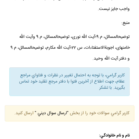
واجب جايز نيست.
منبع:
توضيح‏المسائل، م 9؛آيت الله نورى، توضيح‏المسائل، م 9 وآيت الله
خامنه‏اى، اجوبةالاستفتاءات، س 22؛آيت الله مكارم، توضيح‏المسائل، م 9
و دفتر:آيت الله وحيد.
كاربر گرامي، با توجه به احتمال تغيير در نظرات و فتاواي مراجع
عظام، جهت اطلاع از آخرين فتوا با دفتر مرجع تقليد خود تماس
بگيريد. با تشكر
كاربر گرامي سوالات خود را از بخش
"ارسال سوال ديني "
ارسال كنيد.
نام و نام خانوادگي: