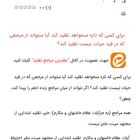
ف
+
-
0.0
(
0
)
براى كسى كه تازه مى‏خواهد تقليد كند آيا مى‏تواند از مرجعى
كه در قيد حيات نيست تقليد كند؟
جهت عضويت در كانال
"مقلدين مراجع تقليد"
كليك كنيد
براى كسى كه تازه مى‏خواهد تقليد كند آيا مى‏تواند از مرجعى كه در قيد
حيات نيست تقليد كند؟ اگر نتواند از ميان مراجع زنده اعلم را پيدا كند،
چطور؟
همه مراجع (به جزآيات عظام خامنه‏اى و مكارم): خير، تقليد ابتدايى از
مجتهد ميت، جايز نيست.
آيات عظام خامنه‏اى و مكارم: تقليد ابتدايى از مجتهد ميت، بنابر احتياط