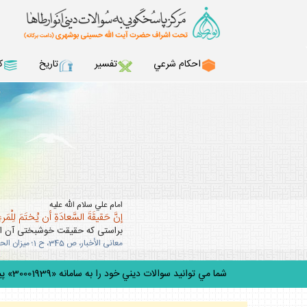
احكام شرعي
تفسير
تاريخ
ك
امام علي سلام الله عليه
إنَّ حَقيقَةَ السَّعادَةِ أن يُختَمَ لِلْمَرءِ 
براستى كه حقيقت خوشبختى آن است
معانى الأخبار، ص 345، ح 1؛ ميزان الحكمه، ج 5، ص 303.
شما مي توانيد سوالات ديني خود را به سامانه «30001939» پيامك كنيد.