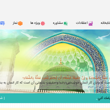
تابخانه
اعتقادات
مشاوره
ويژه ها
نماز
عَمَلُهُ بِالسَّعادَةِ و إنَّ حَقيقَةَ الشَّقاءِ أن يُختَمَ لِلْمَرءِ عَمَلُهُ بِالشَّقاءِ؛
 كه پايان كار انسان خوشبختى باشد و حقيقت بدبختى آن است كه كار انسان به بدب
_
|
شنبه 17