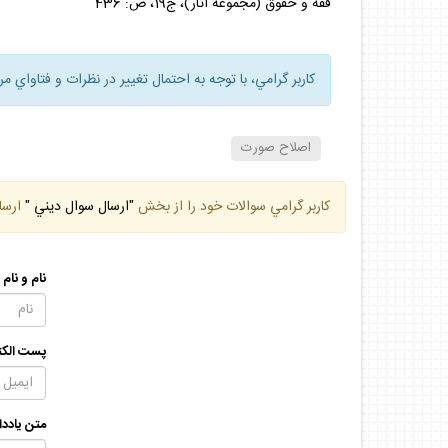
فقه و حقوق (مجموعه آثار)، ج‌19، ص: 436
كاربر گرامي، با توجه به احتمال تغيير در نظرات و فتاواي م
اصلاح صورت
كاربر گرامي سوالات خود را از بخش
"ارسال سوال ديني "
ارسا
نام و نام
پست الكت
متن يادد