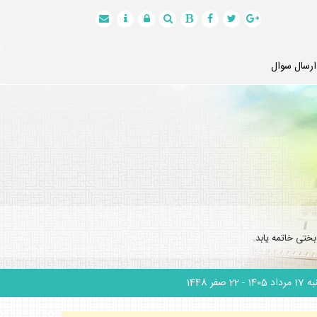
ارسال سوال
ختى خاتمه يابد.
 مرداد 1405
- 22 صفر 1448