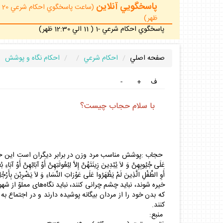
پاسخگويي آنلاين
ظهر)
پاسخگوي احكام شرعي -1 ( 11 الي 12:30 ظهر)
صفحه اصلي
احكام شرعي
احكام نگاه و پوشش
ف
+
-
با سلام حجاب چيست؟
حجاب :پوشش مناسب مرد وزن در برابر ديگران است اين حكم در قرآن سوره نور آمده
عَلَى جُيُوبِهِنَّ وَ لاَ يُبْدِينَ زِينَتَهُنَّ إِلاَّ لِبُعُولَتِهِنَّ أَوْ آبَائِهِنَّ أَوْ آبَاءِ بُع
خيره شوند، نبايد چشم چرانى كنند، نبايد نگاه‌هاى مملوّ از
كه بدن خود را از مردان بيگانه پوشيده دارند و در اجتماع ب
كنند.
منبع: