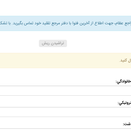
راجع عظام، جهت اطلاع از آخرين فتوا با دفتر مرجع تقليد خود تماس بگيريد. با تشكر
تراشيدن ريش
ل كنيد.
 خانوادگي:
رونيكي:
اشت: