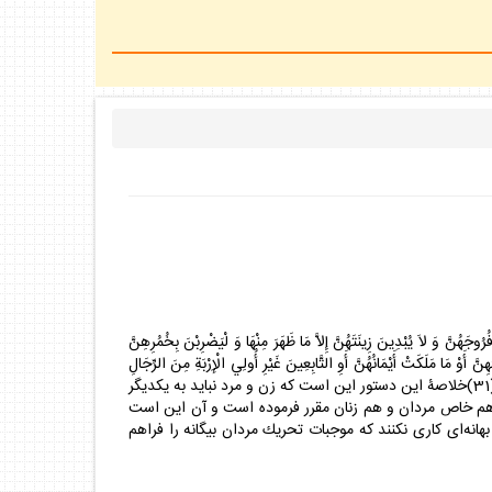
ِينَ زِينَتَهُنَّ إِلاَّ مَا ظَهَرَ مِنْهَا وَ لْيَضْرِبْنَ بِخُمُرِهِنَّ
سَائِهِنَّ أَوْ مَا مَلَكَتْ أَيْمَانُهُنَّ أَوِ التَّابِعِينَ غَيْرِ أُولِي الْإِرْبَةِ مِنَ الرِّجَالِ
أَوِ الطِّفْلِ الَّذِينَ لَمْ يَظْهَرُوا عَلَى عَوْرَاتِ النِّسَاءِ وَ لاَ يَضْرِبْنَ بِأَرْجُلِهِنَّ لِيُعْلَمَ مَا يُخْفِينَ مِنْ زِينَتِهِنَّ وَ تُوبُوا إِلَى اللَّهِ جَمِيعاً أَيُّهَا الْمُؤْمِنُونَ لَعَلَّكُمْ تُفْلِحُونَ (31)خلاصۀ اين دستور اين است كه زن و مرد نبايد به يكديگر
يفه هم خاص مردان و هم زنان مقرر فرموده است و آن اين است
انه‌اى كارى نكنند كه موجبات تحريك مردان بيگانه را فراهم