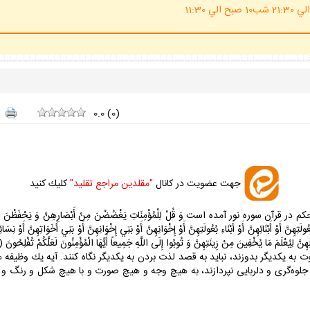
(ساعت پاسخگوي احكام شرعي 20 الي 21:30 شب10 صبح الي 11:30
0.0
(
0
)
جهت عضويت در كانال
"مقلدين مراجع تقليد"
كليك كنيد
 است وَ قُلْ لِلْمُؤْمِنَاتِ يَغْضُضْنَ مِنْ أَبْصَارِهِنَّ وَ يَحْفَظْنَ فُرُوجَهُنَّ وَ لاَ يُبْد
ُولَتِهِنَّ أَوْ أَبْنَائِهِنَّ أَوْ أَبْنَاءِ بُعُولَتِهِنَّ أَوْ إِخْوَانِهِنَّ أَوْ بَنِي إِخْوَانِهِنَّ أَوْ بَنِي أَخَوَاتِهِنَّ أَوْ نِ
 شهوت به يكديگر بدوزند، نبايد به قصد لذت بردن به يكديگر نگاه كنند. آيه يك وظ
ه جلوه‌گرى و دلربايى نپردازند، به هيچ وجه و هيچ صورت و با هيچ شكل و رنگ و به