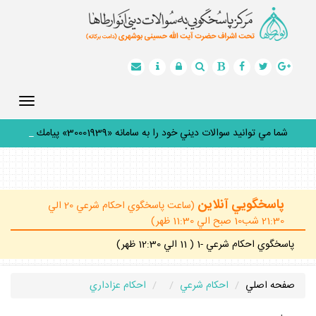
Toggle
gation
شما مي توانيد سوالات ديني خود را به سامانه «30001939» پيامك
كن
_
پاسخگويي آنلاين
(ساعت پاسخگوي احكام شرعي 20 الي
21:30 شب10 صبح الي 11:30 ظهر)
پاسخگوي احكام شرعي -1 ( 11 الي 12:30 ظهر)
صفحه اصلي
احكام شرعي
احكام عزاداري