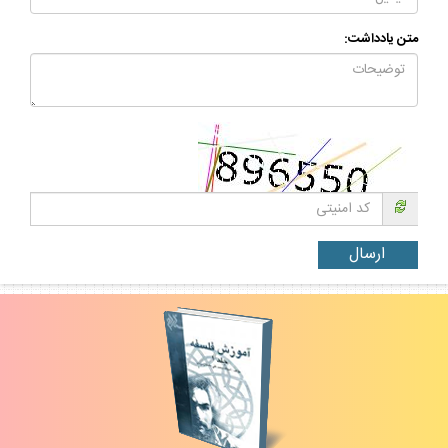
متن يادداشت: