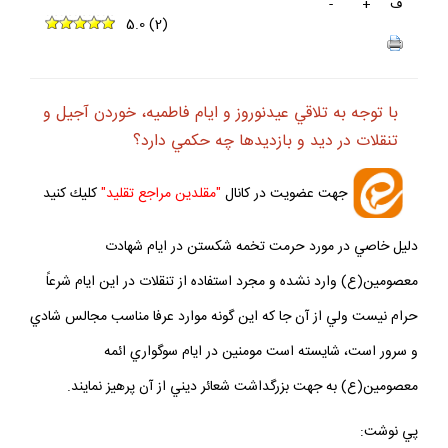
ف
+
-
5.0
(
2
)
با توجه به تلاقي عيدنوروز و ايام فاطميه، خوردن آجيل و
تنقلات در ديد و بازديدها چه حكمي دارد؟
جهت عضويت در كانال
"مقلدين مراجع تقليد"
كليك كنيد
دليل خاصي در مورد حرمت تخمه شكستن در ايام شهادت
معصومين(ع) وارد نشده و مجرد استفاده از تنقلات در اين ايام شرعاً
حرام نيست ولي از آن جا كه اين گونه موارد عرفا مناسب مجالس شادي
و سرور است، شايسته است مومنين در ايام سوگواري ائمه
معصومين(ع) به جهت بزرگداشت شعائر ديني از آن پرهيز نمايند.