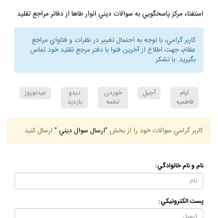
پي نوشت:
استفتاء مركز پاسخگويي به سوالات ديني انوار طاها از دفاتر مراجع تقليد
كاربر گرامي، با توجه به احتمال تغيير در نظرات و فتاواي مراجع
عظام، جهت اطلاع از آخرين فتوا با دفتر مرجع تقليد خود تماس
بگيريد. با تشكر
ايام
آجيل
خوردن
ديدو
عيدنوروز
فاطميه
تخمه
بازديد
كاربر گرامي سوالات خود را از بخش
"ارسال سوال ديني "
ارسال كنيد.
نام و نام خانوادگي:
پست الكترونيكي: