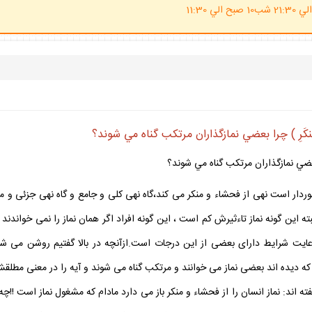
(ساعت پاسخگوي احكام شرعي 20 الي 21:30 شب10 صبح الي 11:30
وَ الْمُنكَرِ ) چرا بعضي نمازگذاران مرتكب گناه مي شوند؟
 ) چرا بعضي نمازگذاران مرتكب گناه مي شوند؟
رخوردار است نهى از فحشاء و منكر مى كند،گاه نهى كلى و جامع و گاه نهى جزئى و
 اين گونه نماز تاءثيرش كم است ، اين گونه افراد اگر همان نماز را نمى خواندند از
ايت شرايط داراى بعضى از اين درجات است.ازآنچه در بالا گفتيم روشن مى شو
ه ديده اند بعضى نماز مى خوانند و مرتكب گناه مى شوند و آيه را در معنى مطلقش
فته اند: نماز انسان را از فحشاء و منكر باز مى دارد مادام كه مشغول نماز است !