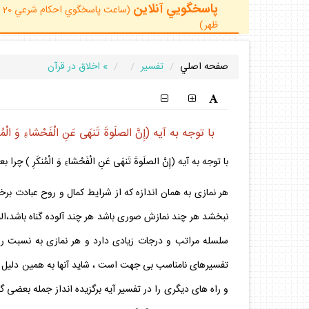
پاسخگويي آنلاين
ظهر)
صفحه اصلي
تفسير
» اخلاق در قرآن
با توجه به آيه (إِنَّ الصلَوةَ تَنهَى عَنِ الْفَحْشاءِ 
با توجه به آيه (إِنَّ الصلَوةَ تَنهَى عَنِ الْفَحْشاءِ وَ الْمُنكَرِ
هر نمازى به همان اندازه كه از شرايط كمال و روح عبادت ب
نبخشد هر چند نمازش صورى باشد هر چند آلوده گناه باشد،البته
سلسله مراتب و درجات زيادى دارد و هر نمازى به نسبت رع
تفسيرهاى نامناسب بى جهت است ، شايد آنها به همين دليل ك
و راه هاى ديگرى را در تفسير آيه برگزيده انداز جمله بعضى گ