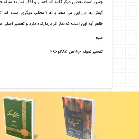
چنين است.بعضى ديگر گفته اند اعمال و اذكار نماز به منزله ج
گوش به اين نهى مى دهد يا نه ؟ مطلب ديگرى است .اما آنها
ظاهر آيه اين است كه نماز اثر بازدارنده دارد و تفسير اصلى ه
منبع:
تفسير نمونه ج16ص 285و286