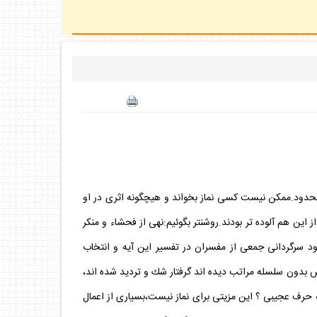
 محدود.ممكن نيست كسى نماز بخواند و هيچگونه اثرى در او
 اين هم آلوده تر بودند.روشنتر بگوئيم:نهى از فحشاء و منكر
د سرگردانى جمعى از مفسران در تفسير اين آيه و انتخاب
 بدون سلسله مراتب ديده اند گرفتار شك و ترديد شده اند،
!چه حرف عجيبى ؟ اين مزيتى براى نماز نيست،بسيارى از اعمال