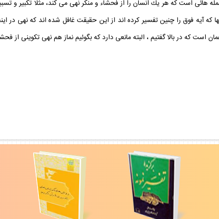
مله هائى است كه هر يك انسان را از فحشاء و منكر نهى مى كند، مثلا تكبير و تسب
 كه آيه فوق را چنين تفسير كرده اند از اين حقيقت غافل شده اند كه نهى در اي
مان است كه در بالا گفتيم ، البته مانعى دارد كه بگوئيم نماز هم نهى تكوينى از فح