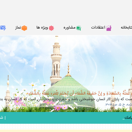
تابخانه
اعتقادات
مشاوره
ويژه ها
نماز
عَمَلُهُ بِالسَّعادَةِ و إنَّ حَقيقَةَ الشَّقاءِ أن يُختَمَ لِلْمَرءِ عَمَلُهُ بِالشَّقاءِ؛
 كه پايان كار انسان خوشبختى باشد و حقيقت بدبختى آن است كه كار انسان به بدب
_
|
شنبه 17