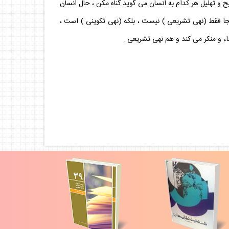
يح و تهليل هر كدام به انسان مى گويد گناه مكن ، حال انسان
نجا فقط (نهى تشريعى ) نيست ، بلكه (نهى تكوينى ) است ،
شاء و منكر مى كند و هم نهى تشريعى .