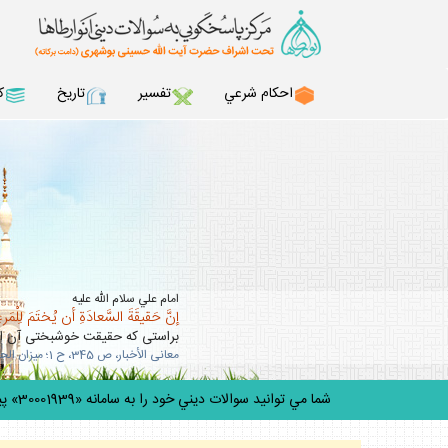
احكام شرعي
تفسير
تاريخ
ك
امام علي سلام الله عليه
إنَّ حَقيقَةَ السَّعادَةِ أن يُختَمَ لِلْمَرءِ 
براستى كه حقيقت خوشبختى آن است
معانى الأخبار، ص 345، ح 1؛ ميزان الحكمه، ج 5، ص 303.
شما مي توانيد سوالات ديني خود را به سامانه «30001939» پيامك كنيد