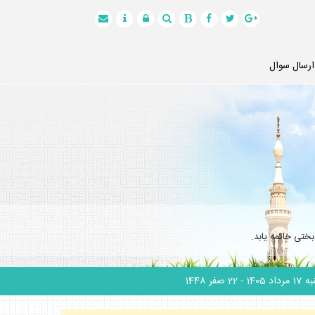
ارسال سوال
ختى خاتمه يابد.
 مرداد 1405
- 22 صفر 1448