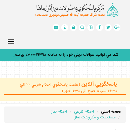
Toggle
gation
شما مي توانيد سوالات ديني خود را به سامانه «30001939» پيامك
ك
_
پاسخگويي آنلاين
(ساعت پاسخگوي احكام شرعي 20 الي
21:30 شب10 صبح الي 11:30 ظهر)
صفحه اصلي
احكام شرعي
احكام نماز
مستحبات و مكروهات نماز