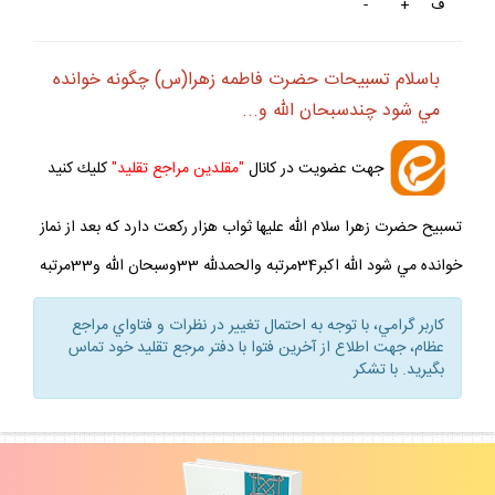
ف
+
-
باسلام تسبيحات حضرت فاطمه زهرا(س) چگونه خوانده
مي شود چندسبحان الله و...
جهت عضويت در كانال
"مقلدين مراجع تقليد"
كليك كنيد
تسبيح حضرت زهرا سلام الله عليها ثواب هزار ركعت دارد كه بعد از نماز
خوانده مي شود الله اكبر34مرتبه والحمدلله 33وسبحان الله و33مرتبه
كاربر گرامي، با توجه به احتمال تغيير در نظرات و فتاواي مراجع
عظام، جهت اطلاع از آخرين فتوا با دفتر مرجع تقليد خود تماس
بگيريد. با تشكر