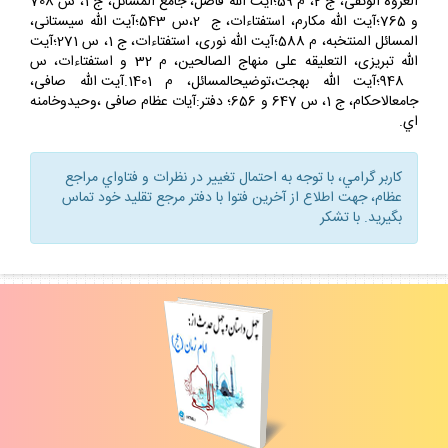
العروة الوثقى، ج 2، م 59؛آيت الله فاضل، جامع المسائل، ج 1، س 708
و 765؛آيت الله مكارم، استفتاءات، ج 2،س 543؛آيت الله سيستانى،
المسائل المنتخبه، م 588؛آيت الله نورى، استفتاءات، ج 1، س 271؛آيت
الله تبريزى، التعليقه على منهاج الصالحين، م 32 و استفتاءات، س
948؛آيت الله بهجت،توضيح‏المسائل، م 1401.آيت الله صافى،
جامع‏الاحكام، ج 1، س 647 و 656؛ دفتر:آيات عظام صافى ،وحيدوخامنه
اي.
كاربر گرامي، با توجه به احتمال تغيير در نظرات و فتاواي مراجع
عظام، جهت اطلاع از آخرين فتوا با دفتر مرجع تقليد خود تماس
بگيريد. با تشكر