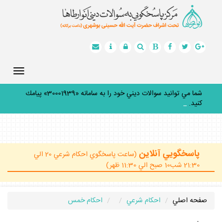
Toggle
gation
شما مي توانيد سوالات ديني خود را به سامانه «30001939» پيامك
كنيد.
_
پاسخگويي آنلاين
(ساعت پاسخگوي احكام شرعي 20 الي
21:30 شب10 صبح الي 11:30 ظهر)
صفحه اصلي
احكام شرعي
احكام خمس