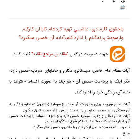
ف
+
-
باحقوق كارمندى، ماشيني تهيه كرده‏ام تاباآن كاركنم
وازسودش،زندگى‏ام را اداره كنم،آيابه آن خمس ميگيرد؟
جهت عضويت در كانال
"مقلدين مراجع تقليد"
كليك كنيد
آيات عظام امام، فاضل، سيستانى، مكارم و خامنه‏اى: سرمايه خمس دارد؛
مگر اينكه با پرداخت خمس آن - هر چند به صورت اقساط - نتواند با
بقيه آن، زندگى خود را اداره كند.
آيات عظام نورى، تبريزى و بهجت: آن مقدار از سرمايه (ماشين) كه اداره زندگى به
آن بستگى دارد، خمس ندارد، ولى به مقدار بيش از آن
خمس تعلق مى‏گيرد.
آيات عظام صافى و وحيد: سرمايه خمس دارد و چنانچه نمى‏تواند با پرداخت خمس
آن، امرار معاش كند، مى‏تواند با حاكم شرع دستگردان
نمايد.
تبصره. البته به سود حاصل از كار كردن با ماشين، خمس تعلق مى‏گيرد.
منبع: