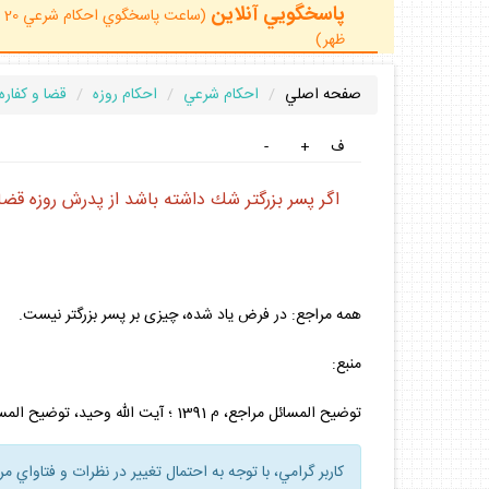
پاسخگويي آنلاين
ظهر)
صفحه اصلي
احكام شرعي
احكام روزه
قضا و كفاره
ف
+
-
اگر پسر بزرگ‏تر شك داشته باشد از پدرش روزه قض
همه مراجع: در فرض ياد شده، چيزى بر پسر بزرگ‏تر نيست.
منبع:
توضيح المسائل مراجع، م 1391 ؛ آيت الله وحيد، توضيح المسائل، م 1399.
كاربر گرامي، با توجه به احتمال تغيير در نظرات و فتاواي م