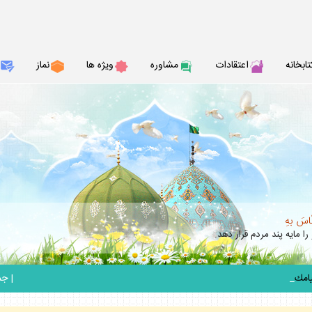
تابخانه
اعتقادات
مشاوره
ويژه ها
نماز
نّاسَ بهِ
را مايه پند مردم قرار دهد.
_
|
جمعه 6