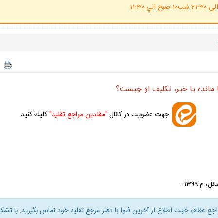
(ساعت پاسخگوي احكام شرعي 20 الي 21:30 شب10 صبح الي 11:30
ا مانده يا خير، تكليف او چيست؟
جهت عضويت در كانال
"مقلدين مراجع تقليد"
كليك كنيد
راجع عظام، جهت اطلاع از آخرين فتوا با دفتر مرجع تقليد خود تماس بگيريد. با تشكر