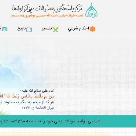
احكام شرعي
تفسير
تاريخ
ك
امام على سلام الله عليه :
مَن لَم يَتَّعِظْ بِالنّاسِ وَعَظَ اللّه ُ ال
هر كه از مردم پند نگيرد، خداوند او 
ميزان الحكمة: ح 22191
شما مي توانيد سوالات ديني خود را به سامانه «30001939» پيامك كنيد