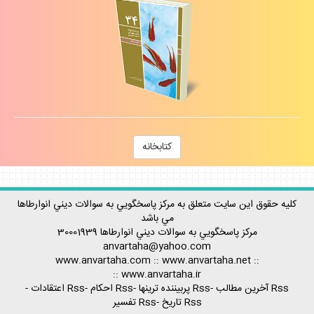
كتابخانه
كليه حقوق اين سايت متعلق به مركز پاسخگويي به سوالات ديني انوارطاها
مي باشد
مركز پاسخگويي به سوالات ديني
انوارطاها
30001939
anvartaha@yahoo.com
www.anvartaha.com
::
www.anvartaha.net
::
::
www.anvartaha.ir
Rss آخرين مطالب
-
Rss پربيننده ترينها
-
Rss احكام
-
Rss اعتقادات
-
Rss تاريخ
-
Rss تفسير