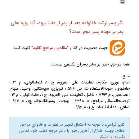
اگر پسر ارشد خانواده بعد از پدر از دنيا برود، آيا روزه‏ هاى
پدر بر عهده پسر دوم است؟
جهت عضويت در كانال
"مقلدين مراجع تقليد"
كليك كنيد
همه مراجع: خير، بر ساير پسران تكليفى نيست.
منبع:
امام، نورى، مكارم، تعليقات على العروة، ج 2، قضاءالولى، م 3 ؛
خامنه‏اى، اجوبةالاستفتاءات، س 546 ؛ تبريزى، سيستانى، وحيد، منهاج
الصالحين، م 743 ؛ فاضل، تعليقات على العروة، ج 1، قضاءالولى، م 3 ؛
توضيحالمسائل مراجع، م 1398 ؛ بهجت، وسيلةالنجاه، ج‏1، م 917 ؛
صافى، هداية العباد، ج 1، م 992.
كاربر گرامي، با توجه به احتمال تغيير در نظرات و فتاواي مراجع
عظام، جهت اطلاع از آخرين فتوا با دفتر مرجع تقليد خود تماس
بگيريد. با تشكر