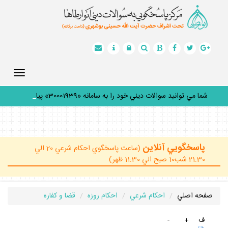
Toggle
gation
شما مي توانيد سوالات ديني خود را به سامانه «30001939» پيامك
_
پاسخگويي آنلاين
(ساعت پاسخگوي احكام شرعي 20 الي
21:30 شب10 صبح الي 11:30 ظهر)
صفحه اصلي
احكام شرعي
احكام روزه
قضا و كفاره
ف
+
-