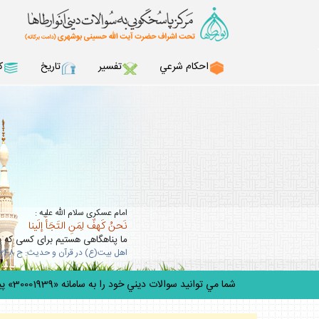
احكام شرعي
تفسير
تاريخ
ك
امام عسكرى سلام الله عليه :
نَحنُ كَهفٌ لِمَنِ التَجَأَ إلَينا
ما پناهگاهى هستيم براى كسى كه به 
اهل بيت(ع) در قرآن و حديث: ح 348
شما مي توانيد سوالات ديني خود را به سامانه «30001939» پيامك كنيد.