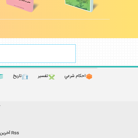
احكام شرعي
تفسير
تاريخ
ك
Rss آخرين مطالب