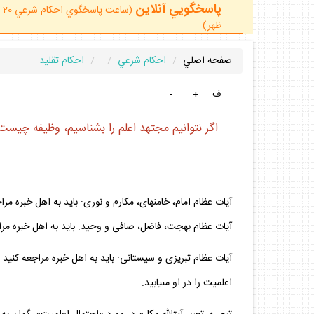
پاسخگويي آنلاين
ظهر)
صفحه اصلي
احكام شرعي
احكام تقليد
ف
+
-
اگر نتوانيم مجتهد اعلم را بشناسيم، وظيفه چيست
آيات عظام امام، خامنه‏اى، مكارم و نورى: بايد به اهل خبره 
آيات عظام بهجت، فاضل، صافى و وحيد: بايد به اهل خبره مرا
آيات عظام تبريزى و سيستانى: بايد به اهل خبره مراجعه كني
اعلميت را در او مى‏يابيد.