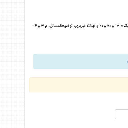
توضيح‏المسائل مراجع، م 3و4؛ آيت‏الله وحيد، توضيح‏المسائل، م 3 و 4 ؛ آيت‏الله نورى، توضيح‏المسائل، م 3و4. آيت‏الله سيستانى، تعليقات على العروة، م 13 و 20 و 21 و آيت‏الله تبريزى، توضيح‏المسائل، م 3 و 4؛