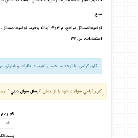
تبصره. تعبير آيت‏اللّه مكارم در مورد «احتمال اعلميت»، گمان ب
منبع:
استفتاءات، س 32.
كاربر گرامي، با توجه به احتمال تغيير در نظرات و فتاواي م
كاربر گرامي سوالات خود را از بخش
"ارسال سوال ديني "
ارسا
نام و نام
پست الكت