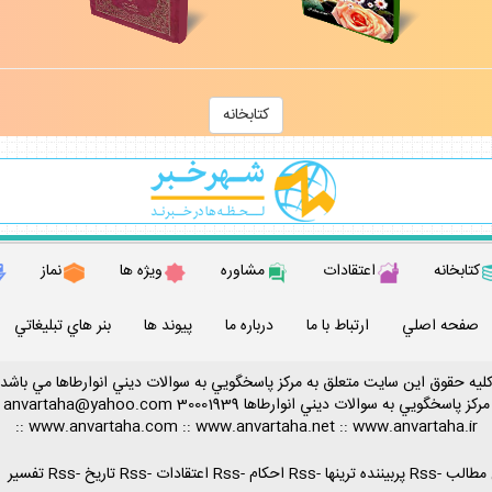
كتابخانه
كتابخانه
اعتقادات
مشاوره
ويژه ها
نماز
صفحه اصلي
ارتباط با ما
درباره ما
پيوند ها
بنر هاي تبليغاتي
ليه حقوق اين سايت متعلق به مركز پاسخگويي به سوالات ديني انوارطاها مي باشد
مركز پاسخگويي به سوالات ديني
انوارطاها
30001939
anvartaha@yahoo.com
::
www.anvartaha.com
::
www.anvartaha.net
::
www.anvartaha.ir
-
Rss پربيننده ترينها
-
Rss احكام
-
Rss اعتقادات
-
Rss تاريخ
-
Rss تفسير