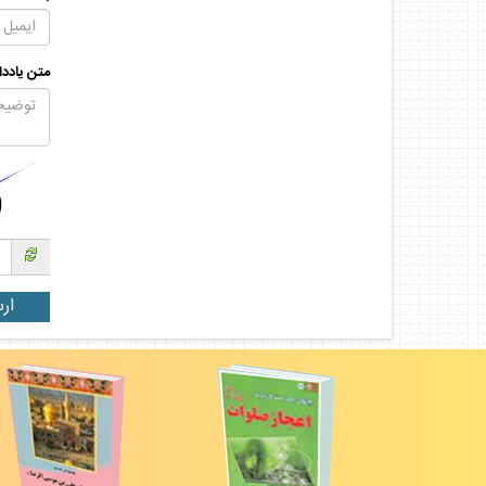
متن يادد