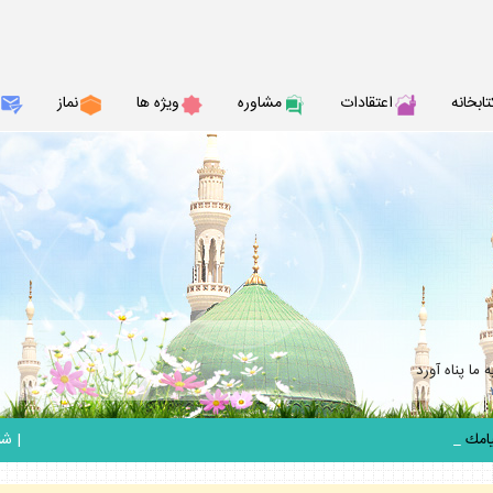
تابخانه
اعتقادات
مشاوره
ويژه ها
نماز
ما پناه آورد
_
|
شنبه 17