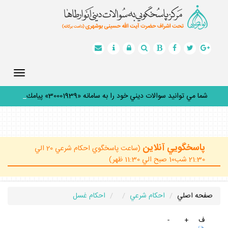
Toggle
gation
شما مي توانيد سوالات ديني خود را به سامانه «30001939» پيامك
كن
_
پاسخگويي آنلاين
(ساعت پاسخگوي احكام شرعي 20 الي
21:30 شب10 صبح الي 11:30 ظهر)
صفحه اصلي
احكام شرعي
احكام غسل