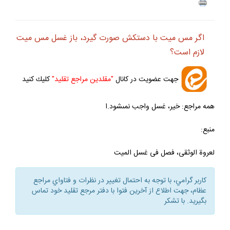
ف
+
-
اگر مس ميت با دستكش صورت گيرد، باز غسل مس ميت
لازم است؟
جهت عضويت در كانال
"مقلدين مراجع تقليد"
كليك كنيد
همه مراجع: خير، غسل واجب نمى‏شود.ا
منبع:
لعروة الوثقى، فصل فى غسل الميت
كاربر گرامي، با توجه به احتمال تغيير در نظرات و فتاواي مراجع
عظام، جهت اطلاع از آخرين فتوا با دفتر مرجع تقليد خود تماس
بگيريد. با تشكر