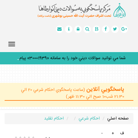
Toggle
gation
شما مي توانيد سوالات ديني خود را به سامانه «30001939» پيامك
ك
_
پاسخگويي آنلاين
(ساعت پاسخگوي احكام شرعي 20 الي
21:30 شب10 صبح الي 11:30 ظهر)
صفحه اصلي
احكام شرعي
احكام تقليد