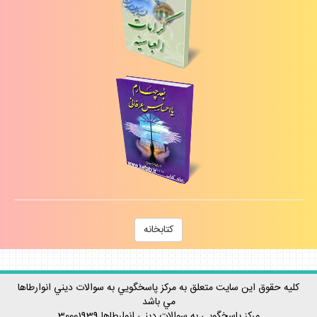
كتابخانه
كليه حقوق اين سايت متعلق به مركز پاسخگويي به سوالات ديني انوارطاها
مي باشد