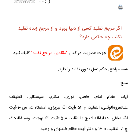
ف
+
-
0.0
(
0
)
اگر مرجع تقليد كسى از دنيا برود و از مرجع زنده تقليد
نكند، چه حكمى دارد؟
جهت عضويت در كانال
"مقلدين مراجع تقليد"
كليك كنيد
همه مراجع: حكم عمل بدون تقليد را دارد.
منبع:
آيات عظام امام، فاضل، نورى، مكارم، سيستانى، تعليقات
على‏العروةالوثقى، التقليد، م 52 ؛آيت الله تبريزى، استفتاءات، س 10؛آيت
الله صافى، هدايةالعباد، ج 1 التقليد، م 15؛آيت الله بهجت، وسيلةالنجاة،
ج 1، التقليد، م 15 و دفتر:آيات عظام خامنه‏اى و وحيد.