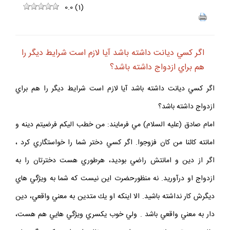
0.0
(
1
)
اگر كسي ديانت داشته باشد آيا لازم است شرايط ديگر را
هم براي ازدواج داشته باشد؟
اگر كسي ديانت داشته باشد آيا لازم است شرايط ديگر را هم براي
ازدواج داشته باشد؟
امام صادق (عليه السلام) مي فرمايند: من خطب اليكم فرضيتم دينه و
امانته كائنا من كان فزوجوا. اگر كسي دختر شما را خواستگاري كرد ،
اگر از دين و امانتش راضي بوديد، هرطوري هست دخترتان را به
ازدواج او درآوريد. نه منظورحضرت اين نيست كه شما به ويژگي هاي
ديگرش كار نداشته باشيد. الا اينكه او يك متدين به معني واقعي، دين
دار به معني واقعي باشد . ولي خوب يكسري ويژگي هايي هم هست،