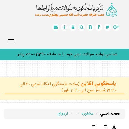
Toggle
gation
شما مي توانيد سوالات ديني خود را به سامانه «30001939» پيامك
ك
_
پاسخگويي آنلاين
(ساعت پاسخگوي احكام شرعي 20 الي
21:30 شب10 صبح الي 11:30 ظهر)
صفحه اصلي
مشاوره
ازدواج