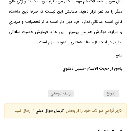
مثل سن و تحصيلات هم مهم است . من نظرم اين است كه ويژگي هاي
ديگر را مد نظر قرار دهيد. معنايش اين نيست كه صرفا دين داشت،
كافي است. منافاتي ندارد. فرد دين دار است ما از تحصيلات و سربازي
و شرايط ديگرش هم مي پرسيم . اين ها با فرمايش حضرت منافاتي
ندارد. در اينجا باز مسئله همتايي و كفويت مهم است .
منبع:
پاسخ از حجت الاسلام حسين دهنوي.
ازدواج
رابطه دوستي
كاربر گرامي سوالات خود را از بخش
"ارسال سوال ديني "
ارسال كنيد.