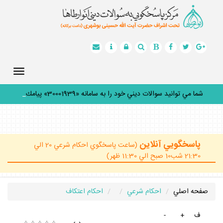
Toggle
gation
شما مي توانيد سوالات ديني خود را به سامانه «30001939» پيامك
كن
_
پاسخگويي آنلاين
(ساعت پاسخگوي احكام شرعي 20 الي
21:30 شب10 صبح الي 11:30 ظهر)
صفحه اصلي
احكام شرعي
احكام اعتكاف