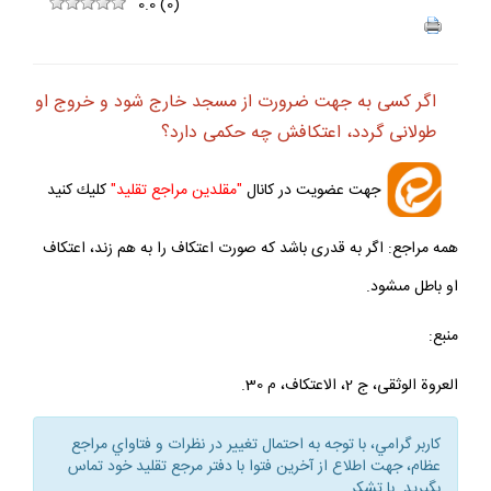
ف
+
-
0.0
(
0
)
اگر كسى به جهت ضرورت از مسجد خارج شود و خروج او
طولانى گردد، اعتكافش چه حكمى دارد؟
جهت عضويت در كانال
"مقلدين مراجع تقليد"
كليك كنيد
همه مراجع: اگر به قدرى باشد كه صورت اعتكاف را به هم زند، اعتكاف
او باطل مى‏شود.
منبع:
العروة الوثقى، ج 2، الاعتكاف، م 30.
كاربر گرامي، با توجه به احتمال تغيير در نظرات و فتاواي مراجع
عظام، جهت اطلاع از آخرين فتوا با دفتر مرجع تقليد خود تماس