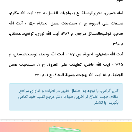
منبع:
امام خمينى، تحريرالوسيلة، ج 1، واجبات الغسل، م 22 ؛ آيت الله مكارم،
تعليقات على العروة، ج 1، مستحبات غسل الجنابة، م15 ؛ آيت الله
صافى، توضيح‏المسائل مراجع، م 389؛ آيت الله نورى، توضيح‏المسائل،
م 390.
آيت الله خامنه‏اى، اجوبة، س 187 ؛ آيت الله وحيد، توضيح‏المسائل، م
395 ؛ آيت الله فاضل، تعليقات على العروة، ج 1، مستحبات غسل
الجنابة، م 15.آيت الله بهجت، وسيلة النجاة، ج 1، م 221.
كاربر گرامي، با توجه به احتمال تغيير در نظرات و فتاواي مراجع
عظام، جهت اطلاع از آخرين فتوا با دفتر مرجع تقليد خود تماس
بگيريد. با تشكر