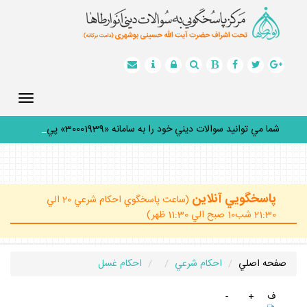
Toggle
gation
شما مي توانيد سوالات ديني خود را به سامانه «30001939» پيام
_
پاسخگويي آنلاين
(ساعت پاسخگوي احكام شرعي 20 الي
21:30 شب10 صبح الي 11:30 ظهر)
صفحه اصلي
احكام شرعي
احكام غسل
ف
+
-