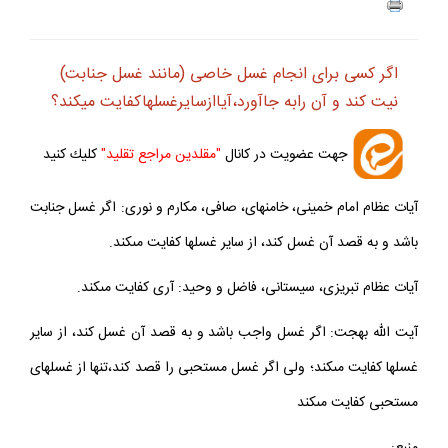
اگر كسى براى انجام غسل خاصى (مانند غسل جنابت)
نيت كند و آن رابه جاآورد،آياازسايرغسل‏هاكفايت ميكند؟
جهت عضويت در كانال
"مقلدين مراجع تقليد"
كليك كنيد
آيات عظام امام خمينى، خامنه‏اى، صافى، مكارم و نورى: اگر غسل جنابت
باشد و به قصد آن غسل كند، از ساير غسل‏ها كفايت مى‏كند.
آيات عظام تبريزى، سيستانى، فاضل و وحيد: آرى كفايت مى‏كند.
آيت الله بهجت: اگر غسل واجب باشد و به قصد آن غسل كند، از ساير
غسل‏ها كفايت مى‏كند؛ ولى اگر غسل مستحبى را قصد كند،تنها از غسل‏هاى
مستحبى كفايت مى‏كند