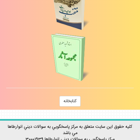
كتابخانه
كليه حقوق اين سايت متعلق به مركز پاسخگويي به سوالات ديني انوارطاها
مي باشد
مركز پاسخگويي به سوالات ديني
انوارطاها
30001939