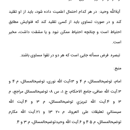
آيةاللَّه وحيد: در هر كدام احتمال اعلميت داده شود، بايد از او تقليد
كند و در صورت تساوى بايد از كسى تقليد كند كه فتوايش مطابق
احتياط است و چنانچه احتياط ممكن نبود و يا مشقت داشت، مخير
است.
تبصره. فرض مسأله جايى است كه هر دو در تقوا مساوى باشند.
منبع:
امام، توضيح‏المسائل، م 4 و 3؛آيت الله نورى، توضيح‏المسائل، م 4 و
3.آيت الله صافى، جامع الاحكام، ج 1، س 8؛ توضيح‏المسائل مراجع، م
3 و 4.آيت الله تبريزي توضيح‏المسائل، م 3 و 4.آيت الله
سيستاني تعليقات على العروة، م 20 13 و 21.آيت الله مكارم
توضيح‏المسائل، م 5 4 و 6.آيت الله وحيدتوضيح‏المسائل، م 3 و 4.