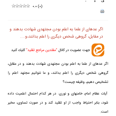
ف
+
-
0.0
(
0
)
اگر عده‏اى از علما به اعلم بودن مجتهدى شهادت بدهند و
در مقابل، گروهى شخص ديگرى را اعلم بدانند،و....
جهت عضويت در كانال
"مقلدين مراجع تقليد"
كليك كنيد
اگر عده‏اى از علما به اعلم بودن مجتهدى شهادت بدهند و در مقابل،
گروهى شخص ديگرى را اعلم بدانند، و ما نتوانيم مجتهد اعلم را
تشخيص دهيم، وظيفه چيست؟
آيات عظام امام، خامنه‏اى و نورى: در هر كدام احتمال اعلميت داده
شود، بنابر احتياط واجب از او تقليد كند و در صورت تساوى، مخير
است.