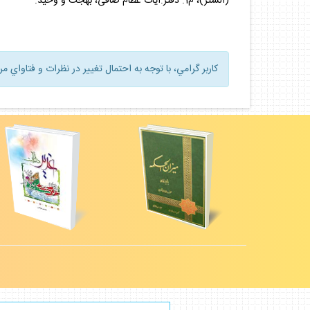
(الستر)، م‏1. دفتر:آيات عظام صافى، بهجت و وحيد.
كاربر گرامي، با توجه به احتمال تغيير در نظرات و فتاواي م