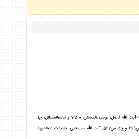
منبع:آيت الله تبريزى، صراطالنجاة، ج‏1، س‏882 و 883 و 884؛ امام،تعليقات على‏العروة، (الستر)، م‏1 و استفتاءات، ج‏3، (احكام حجاب)، س‏36؛ آيت الله فاضل، توضيح‏المسائل، م‏796 و جامع‏المسائل، ج‏1،
1707؛ آيت الله مكارم، استفتاءات، ج‏1، س‏801 وتوضيح‏المسائل، م‏729؛ آيت الله خامنه‏اى، استفتاء، س 564؛ آيت الله نورى، استفتاءات، ج‏2، س‏669 و ج‏1، س‏542. آيت الله سيستانى، تعليقات على‏العروة،