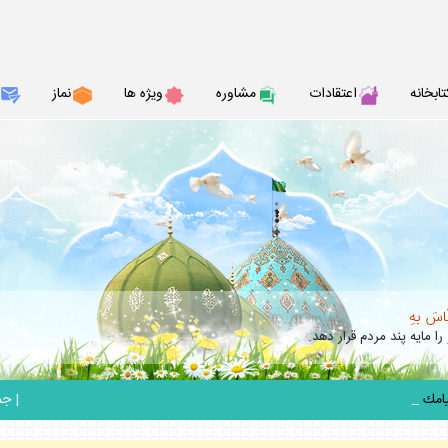
تابخانه
اعتقادات
مشاوره
ويژه ها
نماز
نّاسَ بهِ
را مايه پند مردم قرار دهد.
_
|
جمعه 6