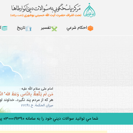
احكام شرعي
تفسير
تاريخ
ك
امام على سلام الله عليه :
مَن لَم يَتَّعِظْ بِالنّاسِ وَعَظَ اللّه ُ ال
هر كه از مردم پند نگيرد، خداوند او 
ميزان الحكمة: ح 22191
شما مي توانيد سوالات ديني خود را به سامانه «30001939» پيامك كنيد.