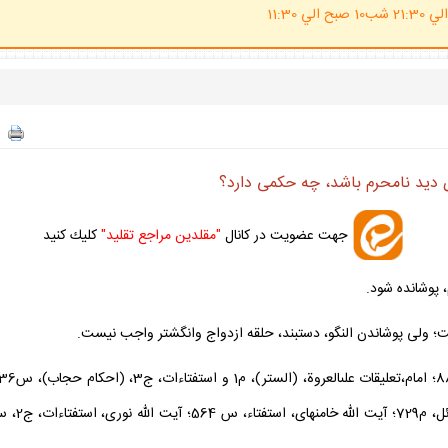
(ساعت پاسخگوي احكام شرعي 20 الي 21:30 شب10 صبح الي 11:30
رض ديد نامحرم باشد، چه حكمى دارد؟
جهت عضويت در كانال
"مقلدين مراجع تقليد"
كليك كنيد
، پوشانده شود.
ست؛ ولى پوشاندن النگو، دستبند، حلقه ازدواج وانگشتر واجب نيست.