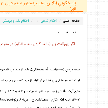
پاسخگويي آنلاين
ظهر)
صفحه اصلي
احكام شرعي
احكام نگاه و پوشش
ف
+
-
اگر زيورآلات زن (مانند گردن بند و النگو) در مع
همه مراجع (به جزآيت الله سيستانى): بايد از ديد مرد نامحرم
آيت الله سيستانى: پوشاندن گردن‏بند از ديد نامحرم واجب ا