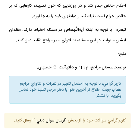
احكام حائض جمع كند و در روزهايى كه خون نمى‏بيند، كارهايى كه بر
حائض حرام است، ترك كند و عبادت‏هاى خود را به جا آورد.
تبصره . با توجه به اينكه آيةاللَّه‏صافى در مسئله احتياط دارند، مقلدان
ايشان مى‏توانند در اين مسئله، به فتواى ساير مراجع تقليد عمل كنند.
منبع:
توضيح‏المسائل مراجع، م 441 و دفتر:آيت الله خامنه‏اى.
كاربر گرامي، با توجه به احتمال تغيير در نظرات و فتاواي مراجع
عظام، جهت اطلاع از آخرين فتوا با دفتر مرجع تقليد خود تماس
بگيريد. با تشكر
كاربر گرامي سوالات خود را از بخش
"ارسال سوال ديني "
ارسال كنيد.