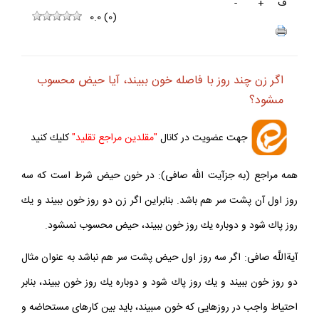
ف
+
-
0.0
(
0
)
اگر زن چند روز با فاصله خون ببيند، آيا حيض محسوب
مى‏شود؟
جهت عضويت در كانال
"مقلدين مراجع تقليد"
كليك كنيد
همه مراجع (به جزآيت الله صافى): در خون حيض شرط است كه سه
روز اول آن پشت سر هم باشد. بنابراين اگر زن دو روز خون ببيند و يك
روز پاك شود و دوباره يك روز خون ببيند، حيض محسوب نمى‏شود.
آيةاللَّه صافى: اگر سه روز اول حيض پشت سر هم نباشد به عنوان مثال
دو روز خون ببيند و يك روز پاك شود و دوباره يك روز خون ببيند، بنابر
احتياط واجب در روزهايى كه خون مى‏بيند، بايد بين كارهاى مستحاضه و