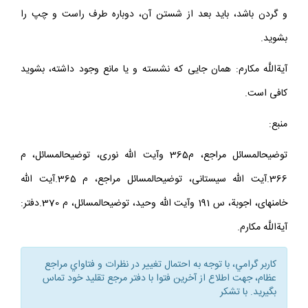
كه بايد بعد از شستن آن مقدار، دوباره طرف چپ را بشويد و اگر از سر
و گردن باشد، بايد بعد از شستن آن، دوباره طرف راست و چپ را
بشويد.
آيةاللَّه مكارم: همان جايى كه نشسته و يا مانع وجود داشته، بشويد
كافى است.
منبع:
توضيح‏المسائل مراجع، م365 وآيت الله نورى، توضيح‏المسائل، م
366.آيت الله سيستانى، توضيح‏المسائل مراجع، م 365.آيت الله
خامنه‏اى، اجوبة، س 191 وآيت الله وحيد، توضيح‏المسائل، م 370.دفتر:
آيةاللَّه مكارم.
كاربر گرامي، با توجه به احتمال تغيير در نظرات و فتاواي مراجع
عظام، جهت اطلاع از آخرين فتوا با دفتر مرجع تقليد خود تماس
بگيريد. با تشكر