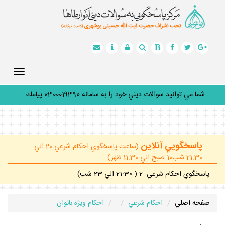
Toggle
gation
شما مي توانيد سوالات ديني خود را به سامانه «30001939» پيامك
كن
_
پاسخگويي آنلاين
(ساعت پاسخگوي احكام شرعي 20 الي
21:30 شب10 صبح الي 11:30 ظهر)
پاسخگوي احكام شرعي -2 ( 21:30 الي 23 شب)
صفحه اصلي
احكام شرعي
احكام ويژه بانوان