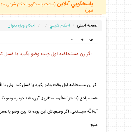
پاسخگويي آنلاين
ظهر)
صفحه اصلي
احكام شرعي
احكام ويژه بانوان
ف
+
-
اگر زن مستحاضه اول وقت وضو بگيرد يا غسل كند؛ ول
اگر زن مستحاضه اول وقت وضو بگيرد يا غسل كند؛ ولى با تأخير
همه مراجع (به جز
سيستانى): آرى، بايد دوباره وضو بگير
آيةاللَّه
آيةاللَّه سيستانى: اگر وظيفه‏اش اين بوده كه بين وضو يا غسل 
منبع: