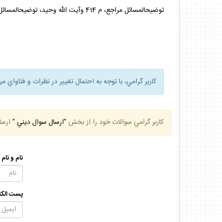
توضيح‏المسائل مراجع، م 414 وآيت الله وحيد، توضيح‏المسائل، م 420 وآيت الله مكارم، توضيح‏المسائل، م 415 و دفتر:آيت الله خامنه‏اى.
كاربر گرامي، با توجه به احتمال تغيير در نظرات و فتاواي م
كاربر گرامي سوالات خود را از بخش
"ارسال سوال ديني "
ارسا
نام و نام
پست الكت