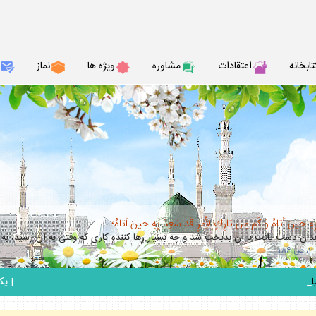
تابخانه
اعتقادات
مشاوره
ويژه ها
نماز
حينَ أتاهُ وَ كَم مِن تارِكٍ لأَِمرٍ قَد سَعِدَ بِهِ حينَ أتاهُ؛
بدان دست يافت با آن بدبخت شد و چه بسيار رها كننده كارى كه وقتى به آن رسيد، 
_
|
يكشنبه