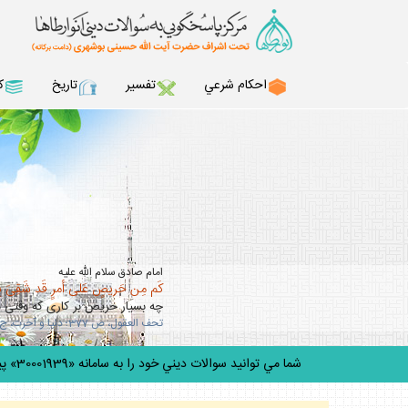
احكام شرعي
تفسير
تاريخ
ك
امام صادق سلام الله عليه
كَم مِن حَريصٍ عَلى أمرٍ قَد شَقِىَ بِهِ 
چه بسيار حريص بر كارى كه وقتى 
تحف العقول، ص 377؛ دنيا و آخرت، ج 2، ص 186.
شما مي توانيد سوالات ديني خود را به سامانه «30001939» پيامك كني