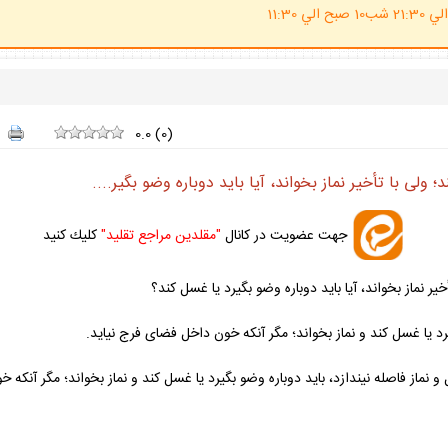
(ساعت پاسخگوي احكام شرعي 20 الي 21:30 شب10 صبح الي 11:30
0.0
(
0
)
ى با تأخير نماز بخواند، آيا بايد دوباره وضو بگير....
جهت عضويت در كانال
"مقلدين مراجع تقليد"
كليك كنيد
 نماز بخواند، آيا بايد دوباره وضو بگيرد يا غسل كند؟
د يا غسل كند و نماز بخواند؛ مگر آنكه خون داخل فضاى فرج نيايد.
و نماز فاصله نيندازد، بايد دوباره وضو بگيرد يا غسل كند و نماز بخواند؛ مگر آنكه 