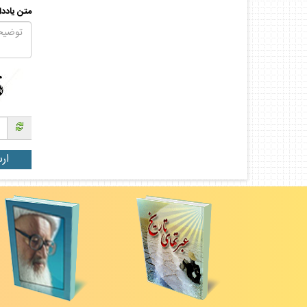
متن يادد