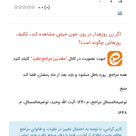
ف
+
-
0.0
(
0
)
اگر زن روزه‏دار در روز، خون حيض مشاهده كند، تكليف
روزه‏اش چگونه است؟
جهت عضويت در كانال
"مقلدين مراجع تقليد"
كليك كنيد
همه مراجع: روزه باطل مى‏شود و بايد بعد از ماه رمضان، قضا كند.
منبع:
توضيح‏المسائل مراجع، م 1640 ؛آيت الله وحيد، توضيح‏المسائل، م
1648.
كاربر گرامي، با توجه به احتمال تغيير در نظرات و فتاواي مراجع
عظام، جهت اطلاع از آخرين فتوا با دفتر مرجع تقليد خود تماس