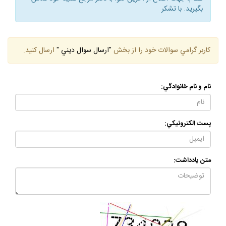
بگيريد. با تشكر
كاربر گرامي سوالات خود را از بخش
"ارسال سوال ديني "
ارسال كنيد.
نام و نام خانوادگي:
پست الكترونيكي:
متن يادداشت: