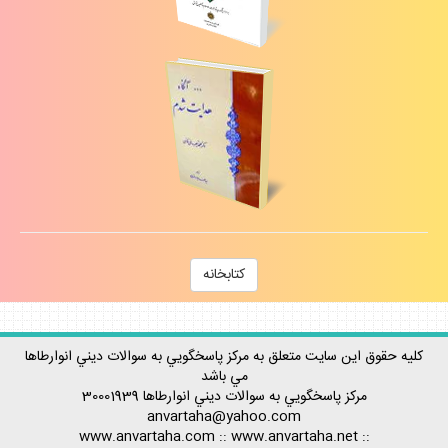
كتابخانه
كليه حقوق اين سايت متعلق به مركز پاسخگويي به سوالات ديني انوارطاها
مي باشد
مركز پاسخگويي به سوالات ديني
انوارطاها
30001939
anvartaha@yahoo.com
www.anvartaha.com
::
www.anvartaha.net
::