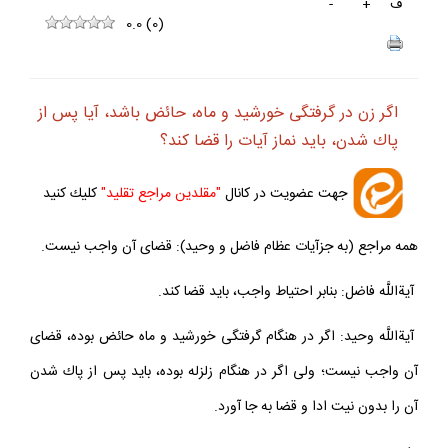
ف
+
-
0.0
(
0
)
اگر زن در گرفتگى خورشيد و ماه، حائض باشد، آيا پس از
پاك شدن، بايد نماز آيات را قضا كند؟
جهت عضويت در كانال
"مقلدين مراجع تقليد"
كليك كنيد
همه مراجع (به جزآيات عظام فاضل و وحيد): قضاى آن واجب نيست.
آيةاللَّه فاضل: بنابر احتياط واجب، بايد قضا كند.
آيةاللَّه وحيد: اگر در هنگام گرفتگى خورشيد و ماه حائض بوده، قضاى
آن واجب نيست؛ ولى اگر در هنگام زلزله بوده، بايد پس از پاك شدن
آن را بدون نيت ادا و قضا به جا آورد.