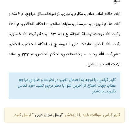
منبع:
آيات عظام امام، صافى، مكارم و نورى، توضيح‏المسائل مراجع، م 1506 و
آيات عظام تبريزى و سيستانى، منهاج‏الصالحين، احكام الحائض، م 232
وآيت الله بهجت، وسيلة النجاة، ج 1، م 283 و دفتر:آيت الله خامنه‏اى
.آيت الله فاضل تعليقات على العروه، ج 1، احكام الحائض، الحادى
عشر.آيت الله وحيد، منهاج‏الصالحين، احكام الحائض، م 232 و صلاة
الآيات المبحث الثانى.
كاربر گرامي، با توجه به احتمال تغيير در نظرات و فتاواي مراجع
عظام، جهت اطلاع از آخرين فتوا با دفتر مرجع تقليد خود تماس
بگيريد. با تشكر
كاربر گرامي سوالات خود را از بخش
"ارسال سوال ديني "
ارسال كنيد.