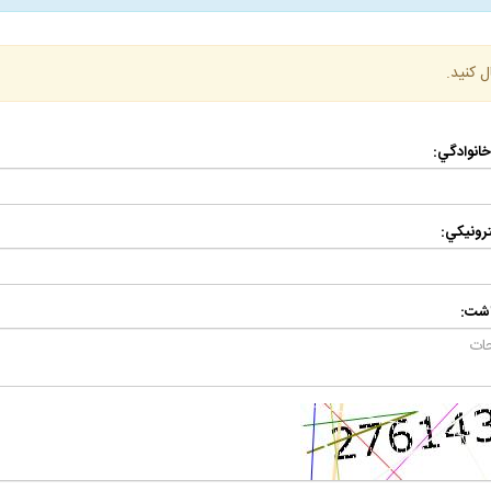
ل كنيد.
 خانوادگي:
رونيكي:
اشت: