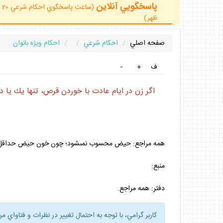
پاسخگويي آنلاين
ظهر)
صفحه اصلي
احكام شرعي
احكام ويژه بانوان
ف
+
-
اگر زن در ايام عادت با خوردن قرص، تنها يك يا 
همه مراجع: حيض محسوب نمى‏شود؛ چون خون حيض حداقل 
منبع:
دفتر: همه مراجع.
كاربر گرامي، با توجه به احتمال تغيير در نظرات و فتاواي م