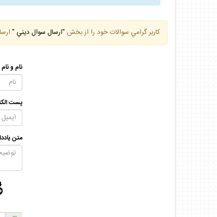
كاربر گرامي سوالات خود را از بخش
"ارسال سوال ديني "
ارسا
نام و نام
پست الكت
متن يادد