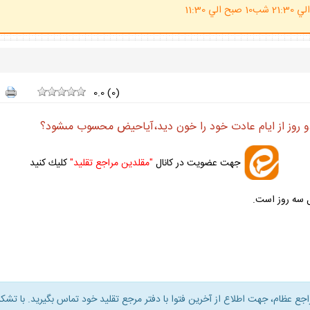
(ساعت پاسخگوي احكام شرعي 20 الي 21:30 شب10 صبح الي 11:30
0.0
(
0
)
دو روز از ايام عادت خود را خون ديد،آياحيض محسوب مى‏شود؟
جهت عضويت در كانال
"مقلدين مراجع تقليد"
كليك كنيد
سه روز است.
راجع عظام، جهت اطلاع از آخرين فتوا با دفتر مرجع تقليد خود تماس بگيريد. با تشكر