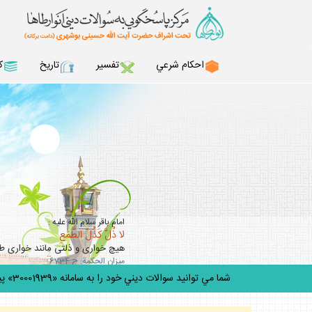
احكام شرعي
تفسير
تاريخ
ك
امام باقر سلام الله عليه :
لا ذُلَّ كَذُلِّ الطَّمَعِ
هيچ خوارى و ذلتى مانند خوارى 
ميزان الحكمة: ح 6734
شما مي توانيد سوالات ديني خود را به سامانه «30001939» پيامك كنيد.