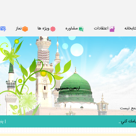
تابخانه
اعتقادات
مشاوره
ويژه ها
نماز
اربعين حسيني
طمع نيست
_
|
پنج ش