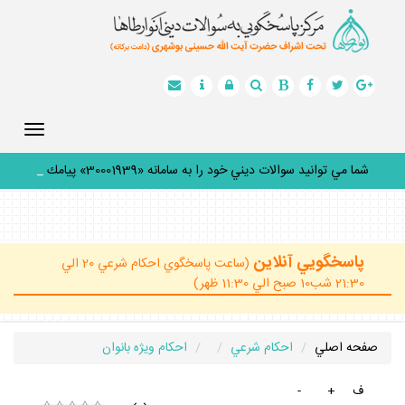
Toggle
gation
شما مي توانيد سوالات ديني خود را به سامانه «30001939» پيامك
كني
_
پاسخگويي آنلاين
(ساعت پاسخگوي احكام شرعي 20 الي
21:30 شب10 صبح الي 11:30 ظهر)
صفحه اصلي
احكام شرعي
احكام ويژه بانوان