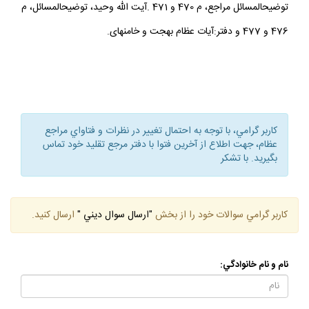
توضيح‏المسائل مراجع، م 470 و 471 .آيت الله وحيد، توضيح‏المسائل، م
476 و 477 و دفتر:آيات عظام بهجت و خامنه‏اى.
كاربر گرامي، با توجه به احتمال تغيير در نظرات و فتاواي مراجع
عظام، جهت اطلاع از آخرين فتوا با دفتر مرجع تقليد خود تماس
بگيريد. با تشكر
كاربر گرامي سوالات خود را از بخش
"ارسال سوال ديني "
ارسال كنيد.
نام و نام خانوادگي: