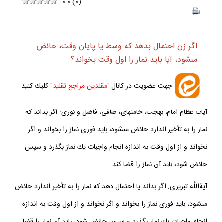
ف
+
-
0.0
(
0
)
اگر زن احتمال بدهد كه وسط يا پايان وقت، حائض
مى‏شود، آيا بايد نماز را اول وقت بخواند؟
جهت عضويت در كانال
"مقلدين مراجع تقليد"
كليك كنيد
آيات عظام امام، بهجت، خامنه‏اى، صافى، فاضل و نورى: اگر بداند كه
نماز را به تأخير اندازد حائض مى‏شود، بايد فورى نماز را بخواند و اگر
نخواند و از اول وقت به اندازه انجام واجبات يك نماز بگذرد و سپس
حائض شود، بايد آن نماز را قضا كند.
آيةاللَّه تبريزى: اگر بداند يا احتمال دهد كه نماز را به تأخير اندازد حائض
مى‏شود، بايد فورى نماز را بخواند و اگر نخواند و از اول وقت به اندازه