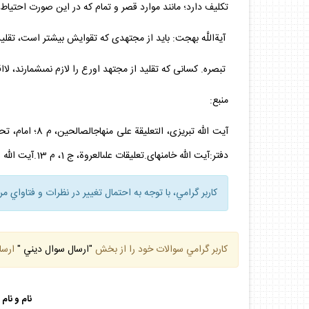
تكليف دارد؛ مانند موارد قصر و تمام كه در اين صورت احتياط
آيةاللَّه بهجت: بايد از مجتهدى كه تقوايش بيشتر است، تقليد
تبصره. كسانى كه تقليد از مجتهد اورع را لازم نمى‏شمارند، ل
منبع:
دفتر:آيت الله خامنه‏اى.تعليقات على‏العروة، ج 1، م 13.آيت الله وحيد توضيح‏المسائل، م 4.آيت الله سيستاني تعليقات على العروة، م 13وآيت الله بهجت توضيح‏المسائل، م 2.
كاربر گرامي، با توجه به احتمال تغيير در نظرات و فتاواي م
كاربر گرامي سوالات خود را از بخش
"ارسال سوال ديني "
ارسا
نام و نام