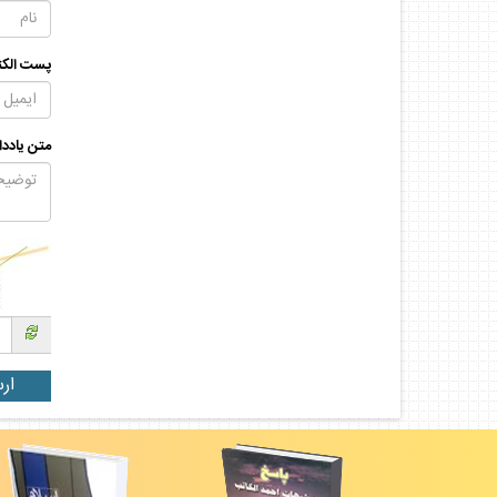
پست الكت
متن يادد