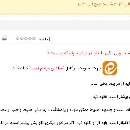
(ساعت پاسخگوي احكام شرعي 20 الي 21:30 شب10 صبح الي 11:30
0.0
(
0
)
شند؛ ولى يكى با تقواتر باشد، وظيفه چيست؟
جهت عضويت در كانال
"مقلدين مراجع تقليد"
كليك كنيد
قليد از هر يك، مخير است.
 بيشتر است، تقليد كرد.
تياط است و چنانچه احتياط ممكن نبوده و يا مشقّت دارد؛ بنابر احتياط واجب از مج
ا تقواتر است، بايد از او تقليد كرد. اگر در امور ديگرى تقوايش بيشتر است، در ت