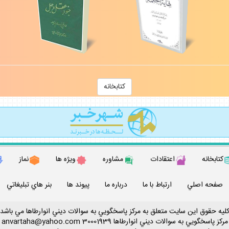
كتابخانه
كتابخانه
اعتقادات
مشاوره
ويژه ها
نماز
صفحه اصلي
ارتباط با ما
درباره ما
پيوند ها
بنر هاي تبليغاتي
ليه حقوق اين سايت متعلق به مركز پاسخگويي به سوالات ديني انوارطاها مي باشد
مركز پاسخگويي به سوالات ديني
انوارطاها
30001939
anvartaha@yahoo.com