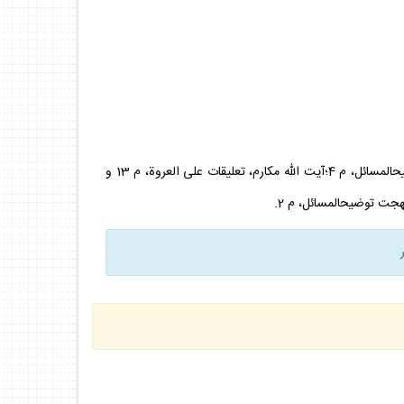
آيت الله تبريزى، التعليقة على منهاج‏الصالحين، م 8؛ امام، تحريرالوسيلة، ج 1 م 5؛آيت الله نورى، تعليقات على‏العروة، م 13؛آيت الله صافى، توضيح‏المسائل، م 4؛آيت الله مكارم، تعليقات على العروة، م 13 و