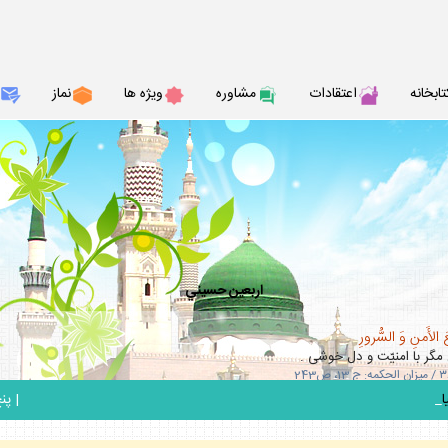
تابخانه
اعتقادات
مشاوره
ويژه ها
نماز
اربعين حسيني
 الأَمنِ وَ السُّرورِ
مگر با امنيّت و دل خوشى .
_
|
پنج ش