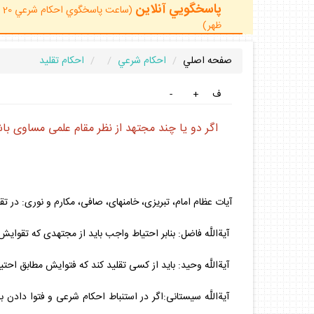
پاسخگويي آنلاين
ظهر)
صفحه اصلي
احكام شرعي
احكام تقليد
ف
+
-
اگر دو يا چند مجتهد از نظر مقام علمى مساوى با
آيات عظام امام، تبريزى، خامنه‏اى، صافى، مكارم و نورى: در ت
آيةاللَّه فاضل: بنابر احتياط واجب بايد از مجتهدى كه تقوايش
آيةاللَّه وحيد: بايد از كسى تقليد كند كه فتوايش مطابق اح
آيةاللَّه سيستانى:اگر در استنباط احكام شرعى و فتوا دادن ب