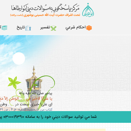
احكام شرعي
تفسير
تاريخ
ك
پيامبر صلى‏ الله ‏عليه‏ و‏آله
يا عليُّ! لاخَيرَ في . . .الوَطَنِ إلاّ مَعَ
اى على! خيرى نيست در . . . وطن 
كتاب من لايحضره الفقيه: ج ۴ ، ص ۳۶۹ / ميزان الحكمه: ج 13، ص243
شما مي توانيد سوالات ديني خود را به سامانه «30001939» پيامك كنيد