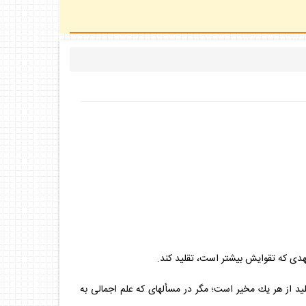
تهدى كه تقوايش بيشتر است، تقليد كند.
قليد از هر يك مخير است؛ مگر در مسأله‏اى كه علم اجمالى به