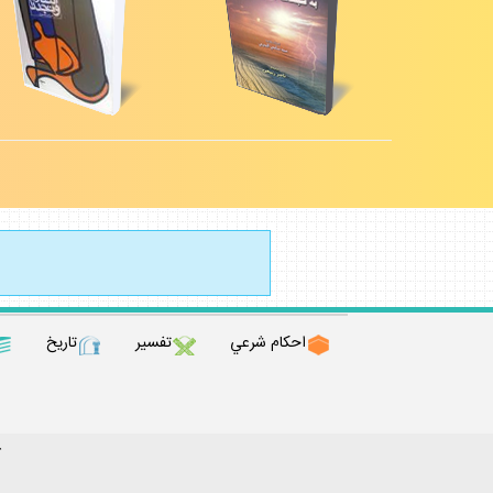
احكام شرعي
تفسير
تاريخ
ك