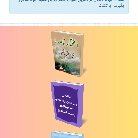
بگيريد. با تشكر