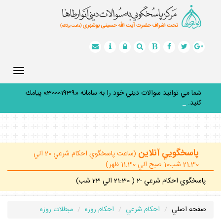
Toggle
gation
شما مي توانيد سوالات ديني خود را به سامانه «30001939» پيامك
كنيد.
_
پاسخگويي آنلاين
(ساعت پاسخگوي احكام شرعي 20 الي
21:30 شب10 صبح الي 11:30 ظهر)
پاسخگوي احكام شرعي -2 ( 21:30 الي 23 شب)
صفحه اصلي
احكام شرعي
احكام روزه
مبطلات روزه