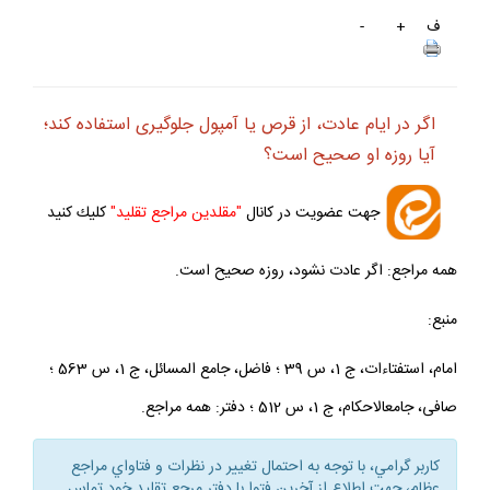
ف
+
-
اگر در ايام عادت، از قرص يا آمپول جلوگيرى استفاده كند؛
آيا روزه او صحيح است؟
جهت عضويت در كانال
"مقلدين مراجع تقليد"
كليك كنيد
همه مراجع: اگر عادت نشود، روزه صحيح است.
منبع:
امام، استفتاءات، ج 1، س 39 ؛ فاضل، جامع المسائل، ج 1، س 563 ؛
صافى، جامعالاحكام، ج 1، س 512 ؛ دفتر: همه مراجع.
كاربر گرامي، با توجه به احتمال تغيير در نظرات و فتاواي مراجع
عظام، جهت اطلاع از آخرين فتوا با دفتر مرجع تقليد خود تماس