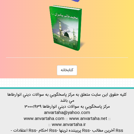
كتابخانه
كليه حقوق اين سايت متعلق به مركز پاسخگويي به سوالات ديني انوارطاها
مي باشد
مركز پاسخگويي به سوالات ديني
انوارطاها
30001939
anvartaha@yahoo.com
www.anvartaha.com
::
www.anvartaha.net
::
::
www.anvartaha.ir
Rss آخرين مطالب
-
Rss پربيننده ترينها
-
Rss احكام
-
Rss اعتقادات
-