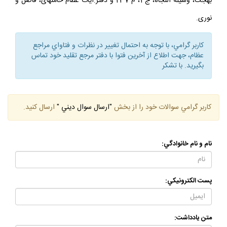
بهجت، وسيلة النجاة، ج 1، م 237 و دفتر:آيات عظام خامنه‏اى، فاضل و
نورى.
كاربر گرامي، با توجه به احتمال تغيير در نظرات و فتاواي مراجع
عظام، جهت اطلاع از آخرين فتوا با دفتر مرجع تقليد خود تماس
بگيريد. با تشكر
كاربر گرامي سوالات خود را از بخش
"ارسال سوال ديني "
ارسال كنيد.
نام و نام خانوادگي:
پست الكترونيكي:
متن يادداشت: