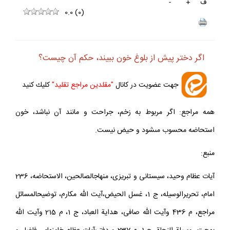
ف
+
-
0.0
(
0
)
اگر دختر پيش از بلوغ خون ببيند، حكم آن چيست؟
جهت عضويت در كانال
"مقلدين مراجع تقليد"
كليك كنيد
همه مراجع: اگر مربوط به زخم، جراحت و مانند آن نباشد، خون
استحاضه محسوب مى‏شود و حيض نيست.
منبع:
آيات عظام وحيد، سيستانى و تبريزى، منهاج‏الصالحين، الاستحاضه، 236
امام، تحريرالوسيله، ج 1، غسل الحيض،آيت الله مكارم، توضيح‏المسائل
مراجع، م 436 وآيت الله صافى، هداية العباد، ج 1، م 215 وآيت الله