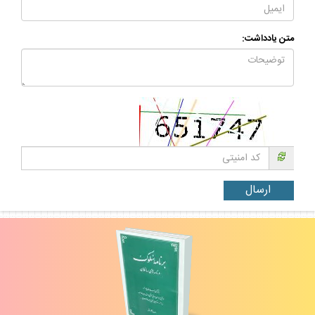
متن يادداشت: