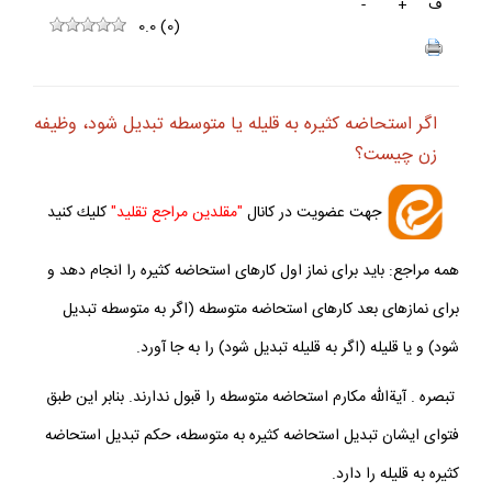
ف
+
-
0.0
(
0
)
اگر استحاضه كثيره به قليله يا متوسطه تبديل شود، وظيفه
زن چيست؟
جهت عضويت در كانال
"مقلدين مراجع تقليد"
كليك كنيد
همه مراجع: بايد براى نماز اول كارهاى استحاضه كثيره را انجام دهد و
براى نمازهاى بعد كارهاى استحاضه متوسطه (اگر به متوسطه تبديل
شود) و يا قليله (اگر به قليله تبديل شود) را به جا آورد.
تبصره . آيةالله مكارم استحاضه متوسطه را قبول ندارند. بنابر اين طبق
فتواى ايشان تبديل استحاضه كثيره به متوسطه، حكم تبديل استحاضه
كثيره به قليله را دارد.