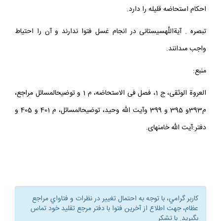
احكام استحاضه قليله را دارد.
تبصره . آيةاللَّه‏سيستانى در انجام غسل فتوا ندارند و آن را احتياط
واجب مى‏دانند.
منبع:
العروة الوثقى، ج 1، فصل فى الاستحاضه، م 1 و توضيح‏المسائل مراجع،
م393و 395 و 399 وآيت الله وحيد، توضيح‏المسائل، م 401 و 405 و
دفتر:آيت الله خامنه‏اى.
كاربر گرامي، با توجه به احتمال تغيير در نظرات و فتاواي مراجع
عظام، جهت اطلاع از آخرين فتوا با دفتر مرجع تقليد خود تماس
بگيريد. با تشكر