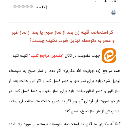
ف
+
-
0.0
(
0
)
اگر استحاضه قليله زن بعد از نماز صبح يا بعد از نماز ظهر
و عصر به متوسطه تبديل شود، تكليف چيست؟
جهت عضويت در كانال
"مقلدين مراجع تقليد"
كليك كنيد
همه مراجع (به جزآيت الله مكارم): اگر بعد از نماز صبح به متوسطه
تبديل شود، بايد براى نماز ظهر و عصر غسل كند و اگر اين حالت بعد از
نماز ظهر و عصر اتفاق بيفتد، بايد براى نماز مغرب و عشا غسل كند. در
هر دو صورت از فرداى آن روز اگر به همان حالت متوسطه باقى بماند،
بايد پيش از هر نماز صبح، غسل كند.
آيةاللَّه مكارم: ما قائل به استحاضه متوسطه نيستيم و مورد ياد شده