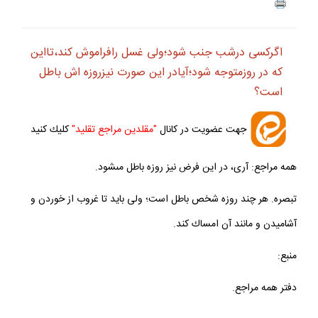
اگركسى درشب جنب شود؛ولى غسل رافراموش كند،تااين
كه در روزمتوجه شود؛آيادر اين صورت نيزروزه ‏اش باطل
است؟
جهت عضويت در كانال
"مقلدين مراجع تقليد"
كليك كنيد
همه مراجع: آرى، در اين فرض نيز روزه باطل مى‏شود.
تبصره. هر چند روزه شخص باطل است؛ ولى بايد تا غروب از خوردن و
آشاميدن و مانند آن امساك كند.
منبع:
دفتر همه مراجع.