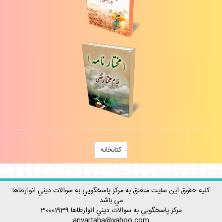
كتابخانه
كليه حقوق اين سايت متعلق به مركز پاسخگويي به سوالات ديني انوارطاها
مي باشد
مركز پاسخگويي به سوالات ديني
انوارطاها
30001939
anvartaha@yahoo.com