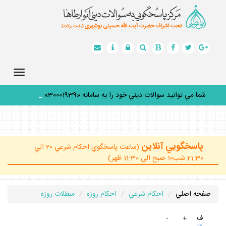
Toggle
gation
شما مي توانيد سوالات ديني خود را به سامانه «30001939» پيا
_
پاسخگويي آنلاين
(ساعت پاسخگوي احكام شرعي 20 الي
21:30 شب10 صبح الي 11:30 ظهر)
صفحه اصلي
احكام شرعي
احكام روزه
مبطلات روزه
ف
+
-