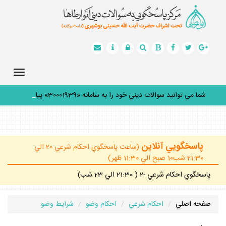
Toggle
gation
شما مي توانيد سوالات ديني خود را به سامانه «30001939» پيامك
_
پاسخگويي آنلاين
(ساعت پاسخگوي احكام شرعي 20 الي
21:30 شب10 صبح الي 11:30 ظهر)
پاسخگوي احكام شرعي -2 ( 21:30 الي 23 شب)
صفحه اصلي
احكام شرعي
احكام وضو
شرايط وضو