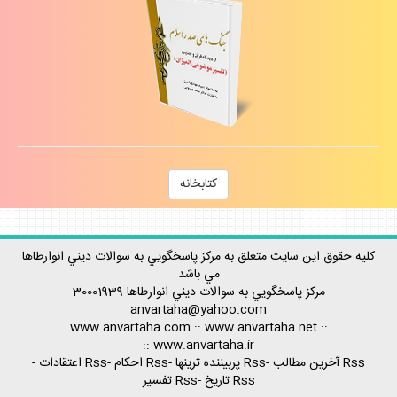
كتابخانه
كليه حقوق اين سايت متعلق به مركز پاسخگويي به سوالات ديني انوارطاها
مي باشد
مركز پاسخگويي به سوالات ديني
انوارطاها
30001939
anvartaha@yahoo.com
www.anvartaha.com
::
www.anvartaha.net
::
::
www.anvartaha.ir
Rss آخرين مطالب
-
Rss پربيننده ترينها
-
Rss احكام
-
Rss اعتقادات
-
Rss تاريخ
-
Rss تفسير