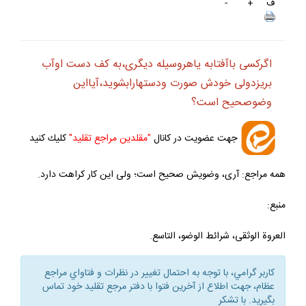
ف
+
-
اگركسى باآفتابه ياهروسيله ديگرى،به كف دست اوآب
بريزدولى خودش صورت ودست‏هارابشويد،آيااين
وضوصحيح است؟
جهت عضويت در كانال
"مقلدين مراجع تقليد"
كليك كنيد
همه مراجع: آرى، وضويش صحيح است؛ ولى اين كار كراهت دارد.
منبع:
العروة الوثقى، شرائط الوضو، التاسع.
كاربر گرامي، با توجه به احتمال تغيير در نظرات و فتاواي مراجع
عظام، جهت اطلاع از آخرين فتوا با دفتر مرجع تقليد خود تماس
بگيريد. با تشكر