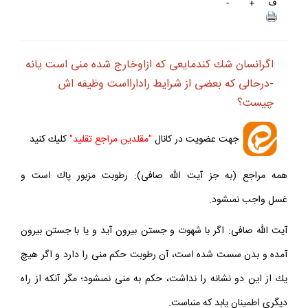
ف
+
-
اگرانسان شك كندمايعى كه ازاوخارج شده منى است يانه
-درحالى كه بعضى از شرايط رادارااست وظيفه‏ اش
چيست؟
جهت عضويت در كانال
"مقلدين مراجع تقليد"
كليك كنيد
همه مراجع (به جز آيت الله صافى): رطوبت مزبور پاك است و
غسل واجب نمى‏شود.
آيت الله صافى: اگر با شهوت و جستن بيرون آيد و يا با جستن بيرون
آمده و بدن سست شده است، آن رطوبت حكم منى را دارد و اگر هيچ
يك از اين دو نشانه را نداشت، حكم به منى نمى‏شود؛ مگر آنكه از راه
ديگرى اطمينان يابد كه منىاست.