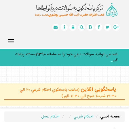
Toggle
gation
شما مي توانيد سوالات ديني خود را به سامانه «30001939» پيامك
كنيد.
_
پاسخگويي آنلاين
(ساعت پاسخگوي احكام شرعي 20 الي
21:30 شب10 صبح الي 11:30 ظهر)
صفحه اصلي
احكام شرعي
احكام غسل