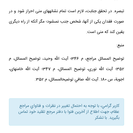
تبصره. در تحقق جنابت، لازم است تمام نشانه‏هاى منى احراز شود و در
صورت فقدان يكى از آنها، شخص جنب نمى‏شود؛ مگر آنكه از راه ديگرى
يقين كند كه منى است.
منبع:
توضيح المسائل مراجع، م 346؛ آيت الله وحيد، توضيح المسائل، م
352؛ آيت الله نورى، توضيح المسائل، م 347؛ آيت الله خامنه‏اى،
اجوبة، س 180. آيت الله صافي توضيح‏المسائل، م 352.
كاربر گرامي، با توجه به احتمال تغيير در نظرات و فتاواي مراجع
عظام، جهت اطلاع از آخرين فتوا با دفتر مرجع تقليد خود تماس
بگيريد. با تشكر