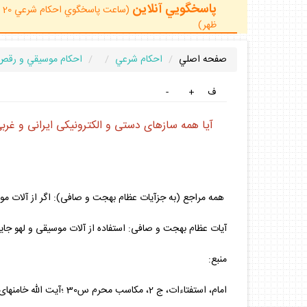
پاسخگويي آنلاين
ظهر)
صفحه اصلي
احكام شرعي
احكام موسيقي و رقص
ف
+
-
آيا همه سازهاى دستى و الكترونيكى ايرانى و غرب
همه مراجع (به جزآيات عظام بهجت و صافى): اگر از آلات موس
آيات عظام بهجت و صافى: استفاده از آلات موسيقى و لهو جاي
منبع:
امام، استفتاءات، ج 2، مكاسب محرم س30 ؛آيت الله خامنه‏اى، اجوبةالاستفتاءات س1164 ؛