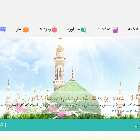
تابخانه
اعتقادات
مشاوره
ويژه ها
نماز
عَمَلُهُ بِالسَّعادَةِ و إنَّ حَقيقَةَ الشَّقاءِ أن يُختَمَ لِلْمَرءِ عَمَلُهُ بِالشَّقاءِ؛
 كه پايان كار انسان خوشبختى باشد و حقيقت بدبختى آن است كه كار انسان به بدب
_
|
شنبه 17