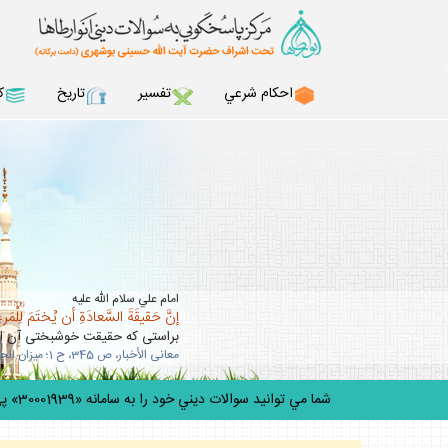
احكام شرعي
تفسير
تاريخ
ك
امام علي سلام الله عليه
إنَّ حَقيقَةَ السَّعادَةِ أن يُختَمَ لِلْمَرءِ 
براستى كه حقيقت خوشبختى آن است
معانى الأخبار، ص 345، ح 1؛ ميزان الحكمه، ج 5، ص 303.
شما مي توانيد سوالات ديني خود را به سامانه «30001939» پيامك ك