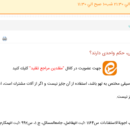
(ساعت پاسخگوي احكام شرعي 20 الي 21:30 شب10 صبح الي 11:30
ى، حكم واحدى دارند؟
جهت عضويت در كانال
"مقلدين مراجع تقليد"
كليك كنيد
يقى مختص به لهو باشد، استفاده از آن جايز نيست و اگر از آلات مشترك است، است
ز نيست.
فاضل، جامع‏المسائل، ج 1، س992 ؛
مكارم، استفتاء
آيت الله
آيت
الله