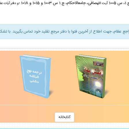
صافى، جامع‏الاحكام، ج 1 س 1003 و 1015 و 1018 ؛
آيت الله
و دفتر:آيات ع
راجع عظام، جهت اطلاع از آخرين فتوا با دفتر مرجع تقليد خود تماس بگيريد. با تشكر
كتابخانه