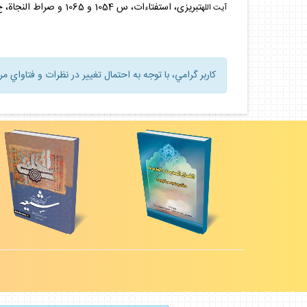
تبريزى، استفتاءات، س 1054 و 1065 و صراط النجاة، ج 1، س 1005
آيت الله
كاربر گرامي، با توجه به احتمال تغيير در نظرات و فتاواي م