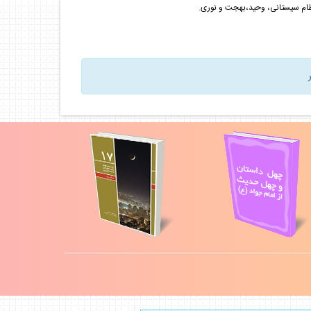
ظام سيستانى، وحيد،بهجت و نورى.