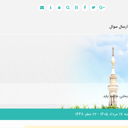
ارسال سوال
ختى خاتمه يابد.
 مرداد 1405
- 22 صفر 1448