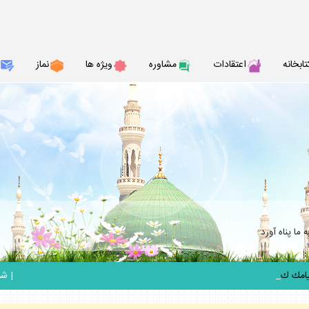
تابخانه
اعتقادات
مشاوره
ويژه ها
نماز
ما پناه آورد
_
|
شنبه 17