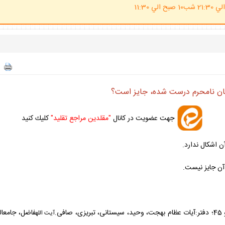
(ساعت پاسخگوي احكام شرعي 20 الي 21:30 شب10 صبح الي 11:30
نان نامحرم درست شده، جايز است؟
جهت عضويت در كانال
"مقلدين مراجع تقليد"
كليك كنيد
ن اشكال ندارد.
 آن جايز نيست.
آيت الله