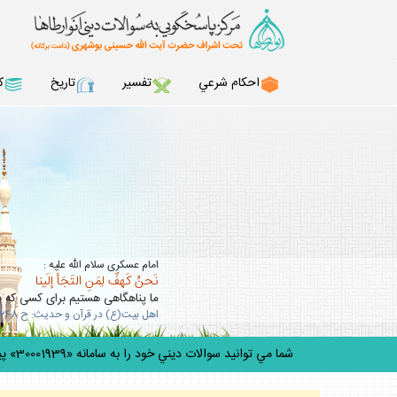
احكام شرعي
تفسير
تاريخ
ك
امام عسكرى سلام الله عليه :
نَحنُ كَهفٌ لِمَنِ التَجَأَ إلَينا
ما پناهگاهى هستيم براى كسى كه به 
اهل بيت(ع) در قرآن و حديث: ح 348
شما مي توانيد سوالات ديني خود را به سامانه «30001939» پيامك كنيد.