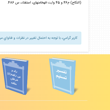
(النكاح) م46 و 45 و
خامنه‏اى، استفتاء، س 486.
آيت الله
كاربر گرامي، با توجه به احتمال تغيير در نظرات و فتاواي م