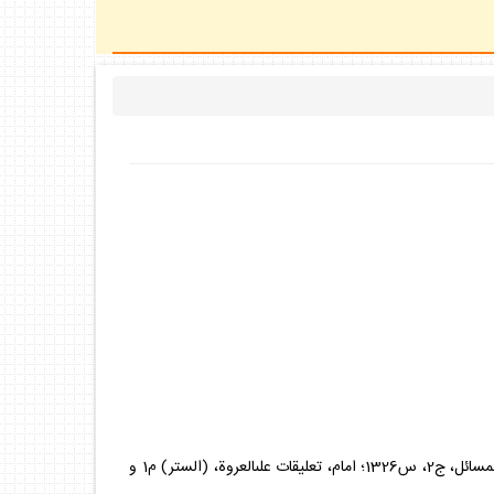
فاضل، جامع‏المسائل، ج2، س1326؛ امام، تعليقات على‏العروة، (الستر) م1 و