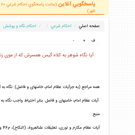
پاسخگويي آنلاين
ظهر)
صفحه اصلي
احكام شرعي
احكام نگاه و پوشش
ف
+
-
آيا نگاه شوهر به كلاه گيس همسرش كه از موى ز
همه مراجع (به جزآيات عظام امام، خامنه‏اى و فاضل): نگاه به آ
آيات عظام امام، خامنه‏اى و فاضل: بنابر احتياط واجب نگاه به
منبع:
آيات عظام مكارم و نورى، تعليقات على‏العروة، (النكاح)، م46 و 45؛ دفتر:آيات عظام بهجت، وحيد، سيستانى، تبريزى، صافى.