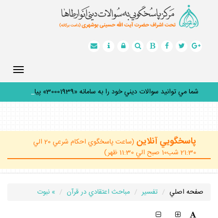
Toggle
gation
شما مي توانيد سوالات ديني خود را به سامانه «30001939» پيامك
_
پاسخگويي آنلاين
(ساعت پاسخگوي احكام شرعي 20 الي
21:30 شب10 صبح الي 11:30 ظهر)
صفحه اصلي
تفسير
مباحث اعتقادي در قرآن
» نبوت