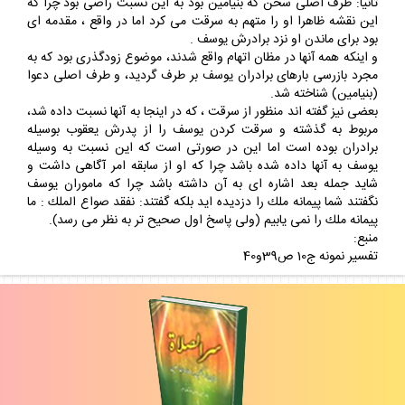
ثانيا: طرف اصلى سخن كه بنيامين بود به اين نسبت راضى بود چرا كه
اين نقشه ظاهرا او را متهم به سرقت مى كرد اما در واقع ، مقدمه اى
بود براى ماندن او نزد برادرش يوسف .
و اينكه همه آنها در مظان اتهام واقع شدند، موضوع زودگذرى بود كه به
مجرد بازرسى بارهاى برادران يوسف بر طرف گرديد، و طرف اصلى دعوا
(بنيامين) شناخته شد.
بعضى نيز گفته اند منظور از سرقت ، كه در اينجا به آنها نسبت داده شد،
مربوط به گذشته و سرقت كردن يوسف را از پدرش يعقوب بوسيله
برادران بوده است اما اين در صورتى است كه اين نسبت به وسيله
يوسف به آنها داده شده باشد چرا كه او از سابقه امر آگاهى داشت و
شايد جمله بعد اشاره اى به آن داشته باشد چرا كه ماموران يوسف
نگفتند شما پيمانه ملك را دزديده ايد بلكه گفتند: نفقد صواع الملك : ما
پيمانه ملك را نمى يابيم (ولى پاسخ اول صحيح تر به نظر مى رسد).
منبع:
تفسير نمونه ج10 ص39و40