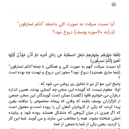
آيا نسبت سرقت به صورت كلي باجمله "انكم لسارقون"
(درآيه 70سوره يوسف) دروغ نبود؟
(فَلَمَّا جَهَّزَهُم بجَهَازِهِمْ جَعَلَ السقَايَةَ فى رَحْلِ أَخِيهِ ثمَّ أَذَّنَ مُؤَذِّنٌ أَيَّتُهَا
الْعِيرُ إِنَّكُمْ لَسرِقُونَ)
آيا نسبت سرقت آنهم به صورت كلى و همگانى با جمله"انكم لسارقون"
(شما سارق هستيد) دروغ نبود؟ مجوز اين دروغ و تهمت چه بوده است
؟
پاسخ اين سؤ ال نيز با تحليل زير روشن مى شود كه :
اولا: معلوم نيست كه گوينده اين سخن چه كسانى بودند، همين اندازه
درقرآن مى خوانيم قالوا (گفتند) ممكن است گويندگان اين سخن جمعى
از كارگزاران يوسف باشند كه وقتى كه پيمانه مخصوص را نيافتند يقين
پيدا كردند كه يكى از كاروانيان كنعان آن را ربوده است،و معمول است
كه اگر چيزى در ميان گروهى كه متشكل هستند ربوده شود و رباينده
اصلى شناخته نشود، همه را مخاطب مى سازند و مى گويند شما اين كار
را كرديد، يعنى يكى از شما يا جمعى از شما.