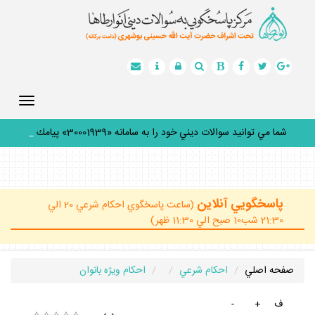
Toggle
gation
شما مي توانيد سوالات ديني خود را به سامانه «30001939» پيامك
كن
_
پاسخگويي آنلاين
(ساعت پاسخگوي احكام شرعي 20 الي
21:30 شب10 صبح الي 11:30 ظهر)
صفحه اصلي
احكام شرعي
احكام ويژه بانوان