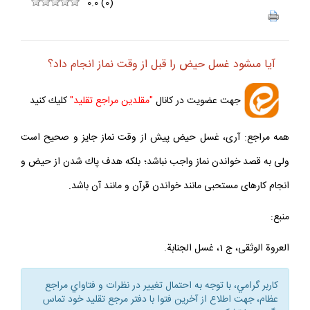
ف
+
-
0.0
(
0
)
آيا مى‏شود غسل حيض را قبل از وقت نماز انجام داد؟
جهت عضويت در كانال
"مقلدين مراجع تقليد"
كليك كنيد
همه مراجع: آرى، غسل حيض پيش از وقت نماز جايز و صحيح است
ولى به قصد خواندن نماز واجب نباشد؛ بلكه هدف پاك شدن از حيض و
انجام كارهاى مستحبى مانند خواندن قرآن و مانند آن باشد.
منبع:
العروة الوثقى، ج 1، غسل الجنابة.
كاربر گرامي، با توجه به احتمال تغيير در نظرات و فتاواي مراجع