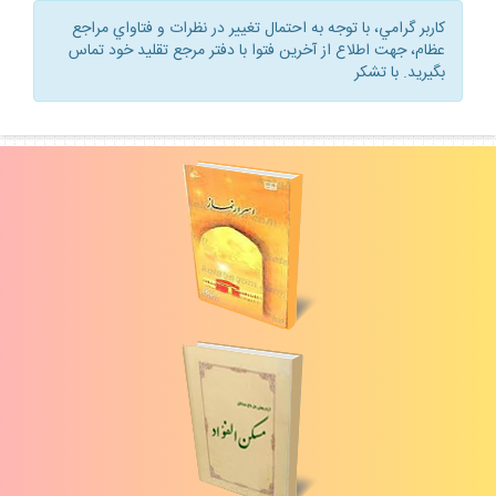
كاربر گرامي، با توجه به احتمال تغيير در نظرات و فتاواي مراجع
عظام، جهت اطلاع از آخرين فتوا با دفتر مرجع تقليد خود تماس
بگيريد. با تشكر