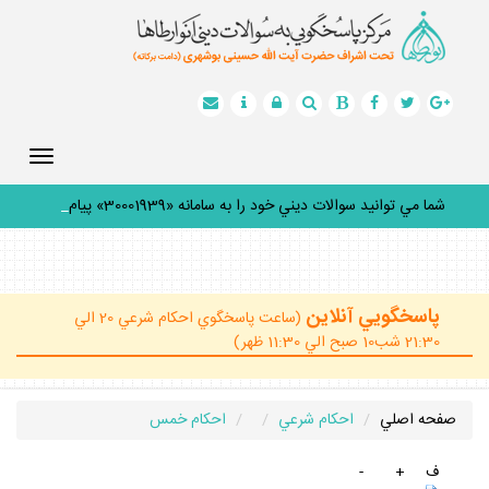
Toggle
gation
شما مي توانيد سوالات ديني خود را به سامانه «30001939» پيامك
_
پاسخگويي آنلاين
(ساعت پاسخگوي احكام شرعي 20 الي
21:30 شب10 صبح الي 11:30 ظهر)
صفحه اصلي
احكام شرعي
احكام خمس
ف
+
-