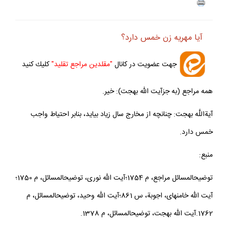
آيا مهريه زن خمس دارد؟
جهت عضويت در كانال
"مقلدين مراجع تقليد"
كليك كنيد
همه مراجع (به جزآيت الله بهجت): خير.
آيةاللَّه بهجت: چنانچه از مخارج سال زياد بيايد، بنابر احتياط واجب
خمس دارد.
منبع:
توضيح‏المسائل مراجع، م 1754؛آيت الله نورى، توضيح‏المسائل، م 1750؛
آيت الله خامنه‏اى، اجوبة، س 861؛آيت الله وحيد، توضيح‏المسائل، م
1762.آيت الله بهجت، توضيح‏المسائل، م 1378.