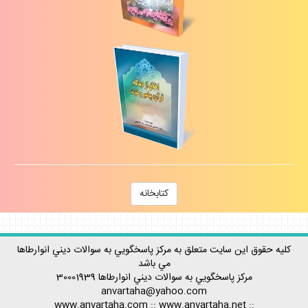
كتابخانه
كليه حقوق اين سايت متعلق به مركز پاسخگويي به سوالات ديني انوارطاها
مي باشد
مركز پاسخگويي به سوالات ديني
انوارطاها
30001939
anvartaha@yahoo.com
www.anvartaha.com
::
www.anvartaha.net
::