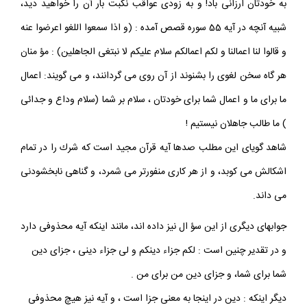
به خودتان ارزانى باد! و به زودى عواقب نكبت بار آن را خواهيد ديد،
شبيه آنچه در آيه 55 سوره قصص آمده : (و اذا سمعوا اللغو اعرضوا عنه
و قالوا لنا اعمالنا و لكم اعمالكم سلام عليكم لا نبتغى الجاهلين) : مؤ منان
هر گاه سخن لغوى را بشنوند از آن روى مى گردانند، و مى گويند: اعمال
ما براى ما و اعمال شما براى خودتان ، سلام بر شما (سلام وداع و جدائى
) ما طالب جاهلان نيستيم !
شاهد گوياى اين مطلب صدها آيه قرآن مجيد است كه شرك را در تمام
اشكالش مى كوبد، و از هر كارى منفورتر مى شمرد، و گناهى نابخشودنى
مى داند.
جوابهاى ديگرى از اين سؤ ال نيز داده اند، مانند اينكه آيه محذوفى دارد
و در تقدير چنين است : لكم جزاء دينكم و لى جزاء دينى ، جزاى دين
شما براى شما، و جزاى دين من براى من .