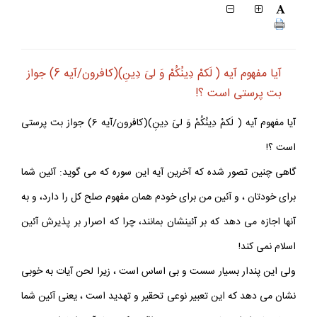
آيا مفهوم آيه ( لَكمْ دِينُكُمْ وَ لىَ دِينِ)(كافرون/آيه 6) جواز
بت پرستى است ؟!
آيا مفهوم آيه ( لَكمْ دِينُكُمْ وَ لىَ دِينِ)(كافرون/آيه 6) جواز بت پرستى
است ؟!
گاهى چنين تصور شده كه آخرين آيه اين سوره كه مى گويد: آئين شما
براى خودتان ، و آئين من براى خودم همان مفهوم صلح كل را دارد، و به
آنها اجازه مى دهد كه بر آئينشان بمانند، چرا كه اصرار بر پذيرش آئين
اسلام نمى كند!
ولى اين پندار بسيار سست و بى اساس است ، زيرا لحن آيات به خوبى
نشان مى دهد كه اين تعبير نوعى تحقير و تهديد است ، يعنى آئين شما