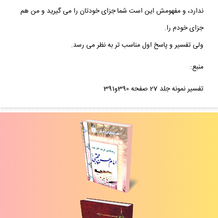
ديگر اينكه : دين در اينجا به معنى جزا است ، و آيه نيز هيچ محذوفى
ندارد، و مفهومش اين است شما جزاى خودتان را مى گيريد و من هم
جزاى خودم را.
ولى تفسير و پاسخ اول مناسب تر به نظر مى رسد.
منبع:
تفسير نمونه جلد 27 صفحه 390و391