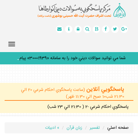
Toggle
gation
شما مي توانيد سوالات ديني خود را به سامانه «30001939» پيامك
ك
_
پاسخگويي آنلاين
(ساعت پاسخگوي احكام شرعي 20 الي
21:30 شب10 صبح الي 11:30 ظهر)
پاسخگوي احكام شرعي -2 ( 21:30 الي 23 شب)
صفحه اصلي
تفسير
زبان قرآن
» ادبيات