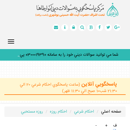
Toggle
gation
شما مي توانيد سوالات ديني خود را به سامانه «30001939» پيامك
_
پاسخگويي آنلاين
(ساعت پاسخگوي احكام شرعي 20 الي
21:30 شب10 صبح الي 11:30 ظهر)
صفحه اصلي
احكام شرعي
احكام روزه
روزه مستحبي
ف
+
-