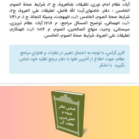
آيات عظام امام، نورى، تقليقات علىالعروة، ج 2، شرايط صحة الصوم،
الخامس ؛ دفتر: خامنه‏اى.آيت الله فاضل، تعليقات على العروة، ج2،
شرايط صحة الصوم، الخامس ؛
بهجت، وسيلة النجاة، ج 1، م 1141
آيت الله
؛
صافى، توضيح المسائل مراجع، م 1718.آيات عظام تبريزى،
آيت
الله
سيستانى، وحيد، منهاج الصالحين، الصوم، م 1026 ؛
مكارم،
آيت الله
تعليقات على العروة، شرايط صحة الصوم، الخامس.
كاربر گرامي، با توجه به احتمال تغيير در نظرات و فتاواي مراجع
عظام، جهت اطلاع از آخرين فتوا با دفتر مرجع تقليد خود تماس
بگيريد. با تشكر