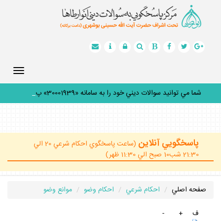
Toggle
gation
شما مي توانيد سوالات ديني خود را به سامانه «30001939» پيام
_
پاسخگويي آنلاين
(ساعت پاسخگوي احكام شرعي 20 الي
21:30 شب10 صبح الي 11:30 ظهر)
صفحه اصلي
احكام شرعي
احكام وضو
موانع وضو
ف
+
-