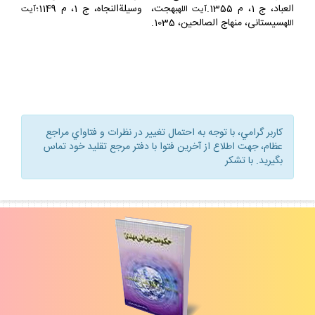
الصوم، م 3؛
وحيد، منهاج الصالحين، 1035 ؛
صافى، هداية
آيت الله
آيت
الله
العباد، ج 1، م 1355.
بهجت، وسيلةالنجاه، ج 1، م 1149؛
آيت الله
آيت
سيستانى، منهاج الصالحين، 1035.
الله
كاربر گرامي، با توجه به احتمال تغيير در نظرات و فتاواي مراجع
عظام، جهت اطلاع از آخرين فتوا با دفتر مرجع تقليد خود تماس
بگيريد. با تشكر