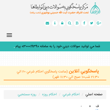
Toggle
gation
شما مي توانيد سوالات ديني خود را به سامانه «30001939» پيامك
ك
_
پاسخگويي آنلاين
(ساعت پاسخگوي احكام شرعي 20 الي
21:30 شب10 صبح الي 11:30 ظهر)
صفحه اصلي
احكام شرعي
احكام روزه
روزه مستحبي