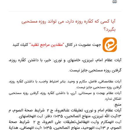
ف
+
-
آيا كسى كه كفّاره روزه دارد، مى‏ تواند روزه مستحبى
بگيرد؟
جهت عضويت در كانال
"مقلدين مراجع تقليد"
كليك كنيد
آيات عظام امام، تبريزى، خامنه‏اى و نورى: خير، با داشتن كفّاره روزه،
گرفتن روزه مستحبى جايز نيست.
آيات عظام
صافى، فاضل، مكارم و وحيد: بنابر احتياط واجب، با داشتن كفّاره روزه،
گرفتن روزه مستحبى جايز نيست.
آيات عظام
بهجت و سيستانى: آرى، با داشتن كفّاره روزه، گرفتن روزه مستحبى
اشكال ندارد.
منبع:
آيات عظام امام و نورى، تعليقات علىالعروة، ج 2 شرايط صحة الصوم، م
3؛آيت الله تبريزى، منهاج الصالحين، 1035؛ دفتر:
خامنه‏اى.
آيت الله
مكارم و
فاضل،تعليقات على العروة، ج 2 شرايط صحة
آيت الله
آيت
الله