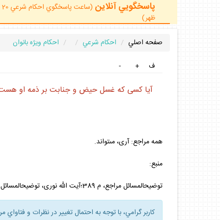
پاسخگويي آنلاين
ظهر)
صفحه اصلي
احكام شرعي
احكام ويژه بانوان
ف
+
-
آيا كسى كه غسل حيض و جنابت بر ذمه او هست، 
همه مراجع: آرى، مى‏تواند.
منبع:
توضيح‏المسائل مراجع، م 389؛آيت الله نورى، توضيح‏المسائل، م 390؛آيت الله وحيد، توضيح‏المسائل، م 395 وآيت الله خامنه‏اى، اجوبة، س 187.
كاربر گرامي، با توجه به احتمال تغيير در نظرات و فتاواي م