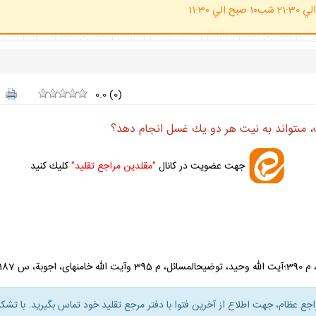
(ساعت پاسخگوي احكام شرعي 20 الي 21:30 شب10 صبح الي 11:30
0.0
(
0
)
مى‏تواند به نيت هر دو يك غسل انجام دهد؟
جهت عضويت در كانال
"مقلدين مراجع تقليد"
كليك كنيد
راجع عظام، جهت اطلاع از آخرين فتوا با دفتر مرجع تقليد خود تماس بگيريد. با تشكر