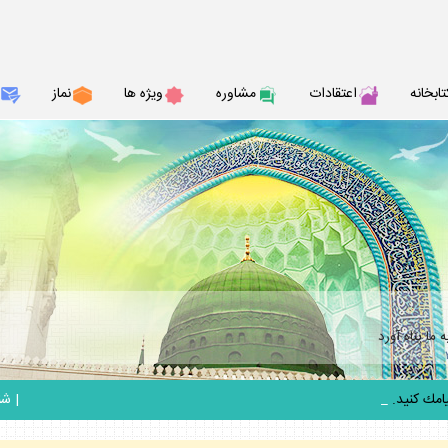
تابخانه
اعتقادات
مشاوره
ويژه ها
نماز
ما پناه آورد
_
|
شنبه 17