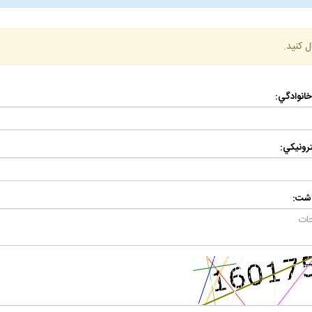
ل كنيد.
 خانوادگي:
رونيكي:
اشت: