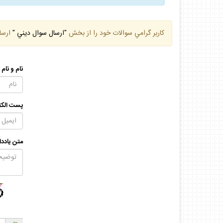
كاربر گرامي سوالات خود را از بخش
"ارسال سوال ديني "
ارسا
نام و نام
پست الكت
متن يادد