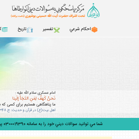
احكام شرعي
تفسير
تاريخ
ك
امام عسكرى سلام الله عليه :
نَحنُ كَهفٌ لِمَنِ التَجَأَ إلَينا
ما پناهگاهى هستيم براى كسى كه به 
اهل بيت(ع) در قرآن و حديث: ح 348
شما مي توانيد سوالات ديني خود را به سامانه «30001939» پيامك كنيد.