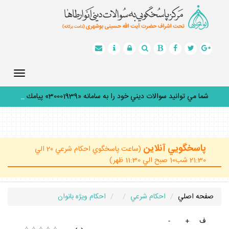
Toggle
gation
شما مي توانيد سوالات ديني خود را به سامانه «30001939» پيامك
كني
_
پاسخگويي آنلاين
(ساعت پاسخگوي احكام شرعي 20 الي
21:30 شب10 صبح الي 11:30 ظهر)
صفحه اصلي
احكام شرعي
احكام ويژه بانوان