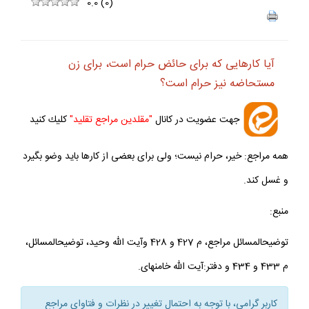
ف
+
-
0.0
(
0
)
آيا كارهايى كه براى حائض حرام است، براى زن
مستحاضه نيز حرام است؟
جهت عضويت در كانال
"مقلدين مراجع تقليد"
كليك كنيد
همه مراجع: خير، حرام نيست؛ ولى براى بعضى از كارها بايد وضو بگيرد
و غسل كند.
منبع:
توضيح‏المسائل مراجع، م 427 و 428 وآيت الله وحيد، توضيح‏المسائل،
م 433 و 434 و دفتر:آيت الله خامنه‏اى.