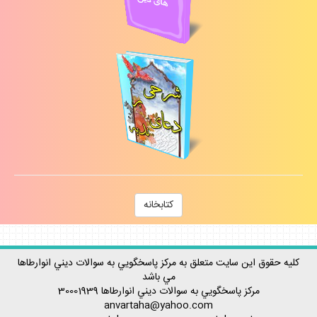
كتابخانه
كليه حقوق اين سايت متعلق به مركز پاسخگويي به سوالات ديني انوارطاها
مي باشد
مركز پاسخگويي به سوالات ديني
انوارطاها
30001939