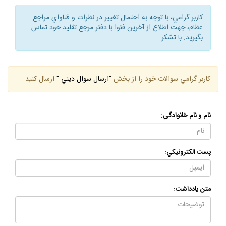
دفتر:آيات عظام فاضل، بهجت، امام مكارم، نورى و وحيد.
كاربر گرامي، با توجه به احتمال تغيير در نظرات و فتاواي مراجع
عظام، جهت اطلاع از آخرين فتوا با دفتر مرجع تقليد خود تماس
بگيريد. با تشكر
كاربر گرامي سوالات خود را از بخش
"ارسال سوال ديني "
ارسال كنيد.
نام و نام خانوادگي:
پست الكترونيكي:
متن يادداشت: