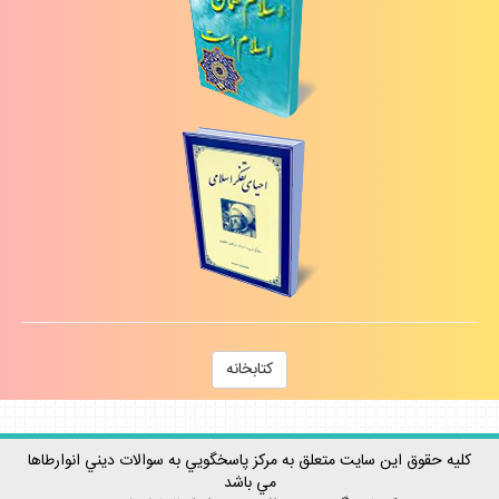
كتابخانه
كليه حقوق اين سايت متعلق به مركز پاسخگويي به سوالات ديني انوارطاها