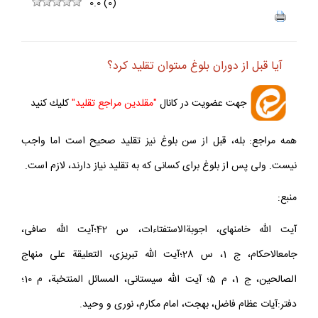
ف
+
-
0.0
(
0
)
آيا قبل از دوران بلوغ مى‏توان تقليد كرد؟
جهت عضويت در كانال
"مقلدين مراجع تقليد"
كليك كنيد
همه مراجع: بله، قبل از سن بلوغ نيز تقليد صحيح است اما واجب
نيست. ولى پس از بلوغ براى كسانى كه به تقليد نياز دارند، لازم است.
منبع:
آيت الله خامنه‏اى، اجوبةالاستفتاءات، س 42؛آيت الله صافى،
جامع‏الاحكام، ج 1، س 28؛آيت الله تبريزى، التعليقة على منهاج
الصالحين، ج 1، م 5؛ آيت الله سيستانى، المسائل المنتخبة، م 10؛