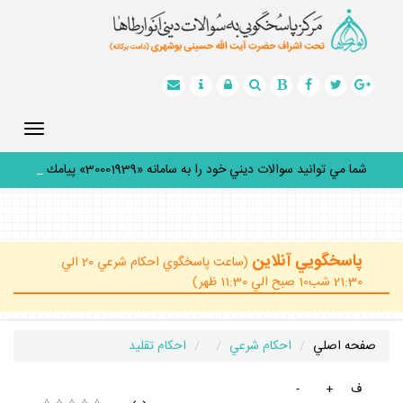
Toggle
gation
شما مي توانيد سوالات ديني خود را به سامانه «30001939» پيامك
كني
_
پاسخگويي آنلاين
(ساعت پاسخگوي احكام شرعي 20 الي
21:30 شب10 صبح الي 11:30 ظهر)
صفحه اصلي
احكام شرعي
احكام تقليد