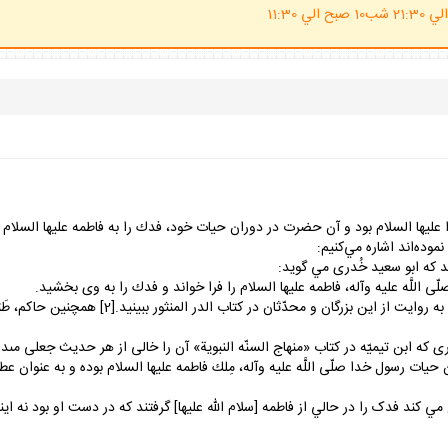
(ساعت پاسخگوي احكام شرعي 20 الي 21:30 شب10 صبح الي 11:30
ا عليها السلام بود و آن حضرت در دوران حيات خود، فدك را به فاطمه عليها السلام
وده‌اند اشاره مي‌کنيم:
‏كنند كه ابو سعيد خُدرى مي گويد:
اين حديث از ابن عبّاس نيز روايت شده است، مى‏تواني
 ابن تيميّه در كتاب «منهاج السنّه النبوية» آن را خالى از هر حديث جعلى مى‏داند.
حيات رسول خدا صلّى اللَّه عليه وآله، مِلك فاطمه عليها السلام بوده و به عنوان عطيّ
ي‌ کند فدک را در حالي از فاطمه [سلام الله عليها] گرفتند که در دست او بود نه اينکه 