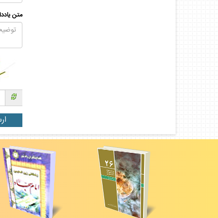
متن يادد