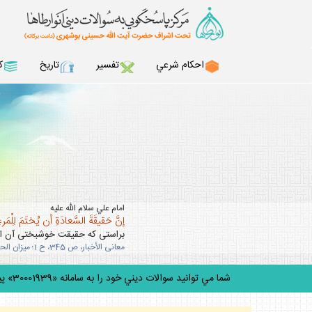
احكام شرعي
تفسير
تاريخ
ك
امام علي سلام الله عليه
إنَّ حَقيقَةَ السَّعادَةِ أن يُختَمَ لِلْمَرءِ 
براستى كه حقيقت خوشبختى آن است
معانى الأخبار، ص 345، ح 1؛ ميزان الحكمه، ج 5، ص 303.
شما مي توانيد سوالات ديني خود را به سامانه «30001939» پيامك كنيد.