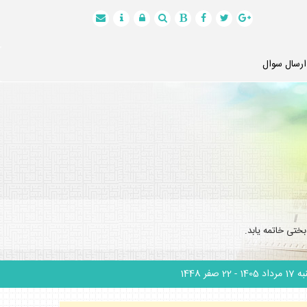
ارسال سوال
ختى خاتمه يابد.
 مرداد 1405
- 22 صفر 1448