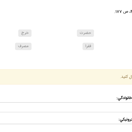
حضرت
خرج
فقرا
مصرف
ل كنيد.
 خانوادگي:
رونيكي: