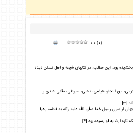
0.0
(
0
)
 بخشيده بود. اين مطلب، در كتاب‏هاى شيعه و اهل تسنن ديده
د آن را به روايت از اين بزرگان و محدّثان در كتاب الدر المنثور ببينيد.[2] همچنين حاكم، طَبَرانى، ابن النجار، هيثمى، ذهبى، سيوطى، متّقى هندى و
[3]
ه‏اى از سوى رسول خدا صلّى اللَّه عليه وآله به فاطمه زهرا
تازه ارث به او رسيده بود.[4]