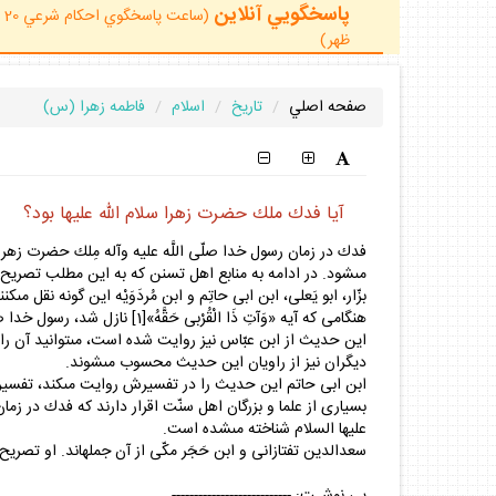
پاسخگويي آنلاين
ظهر)
صفحه اصلي
تاريخ
اسلام
فاطمه زهرا (س)
آيا فدك ملك حضرت زهرا سلام الله عليها بود؟
فدك در زمان رسول خدا صلّى اللَّه عليه وآله مِلك حضرت زهر
مى‏شود. در ادامه به منابع اهل تسنن که به اين مطلب تصريح نم
بزّار، ابو يَعلى، ابن ابى حاتِم و ابن مُردَوَيْه اين گونه نقل مى
هنگامى كه آيه «وَآتِ ذَا الْقُرْبى‏ حَقَّهُ»[1] نازل شد، رسول خدا صلّى اللَّه عليه وآله، فاطمه عليها السلام را فرا خواند و فدك را به وى بخشيد.
ديگران نيز از راويان اين حديث محسوب مى‏شوند.
ابن ابى حاتم اين حديث را در تفسيرش روايت مى‏كند، تفسيرى كه
بسيارى از علما و بزرگان اهل سنّت اقرار دارند كه فدك در زمان 
عليها السلام شناخته مى‏شده است.
سعدالدين تفتازانى و ابن حَجَر مكّى از آن جمله‏اند. او تصريح م