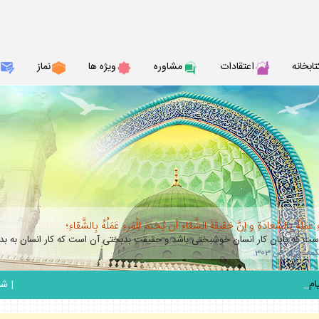
تابخانه
اعتقادات
مشاوره
ويژه ها
نماز
عَمَلُهُ بِالسَّعادَةِ و إنَّ حَقيقَةَ الشَّقاءِ أن يُختَمَ لِلْمَرءِ عَمَلُهُ بِالشَّقاءِ؛
 كه پايان كار انسان خوشبختى باشد و حقيقت بدبختى آن است كه كار انسان به بدب
_
|
شنبه 17