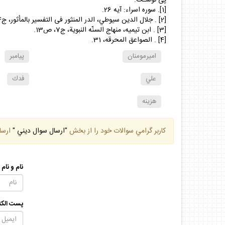
پی نوشـت: ---------------------------
[1]. سوره اسراء: آيه 26.
[2] . جلال الدين سيوطي، الدر المنثور فى التفسير بالمأثور، ج4، ص 177.
[3] . ابن تيميه، منهاج السنّه النبوية، ج7، ص13.
[4] . الصواعق المحرقه، 31.
اميرمومنان
پيامبر
علي
فدك
هزينه
كاربر گرامي سوالات خود را از بخش
"ارسال سوال ديني "
ارسا
نام و نام
پست الكت