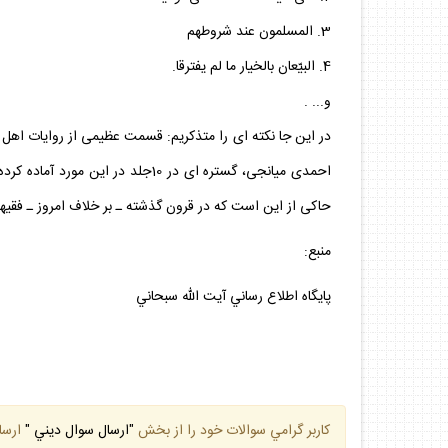
3. المسلمون عند شروطهم
4. البيّعان بالخيار ما لم يفترقا.
و... .
در اين جا نكته اى را متذكريم: قسمت عظيمى از روايات اهل 
احمدى ميانجى، گستره اى در 10جل
حاكى از اين است كه در قرون گذشته ـ بر خلاف امروز ـ فقي
منبع:
پايگاه اطلاع رساني آيت الله سبحاني
كاربر گرامي سوالات خود را از بخش
"ارسال سوال ديني "
ارسا