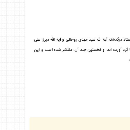
 درگذشته آية الله سيد مهدى روحانى و آية الله ميرزا على
نت است يكجا گرد آورده اند. و نخستين جلد آن، منتشر شده است و اين
.