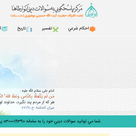
احكام شرعي
تفسير
تاريخ
ك
امام على سلام الله عليه :
مَن لَم يَتَّعِظْ بِالنّاسِ وَعَظَ اللّه ُ ال
هر كه از مردم پند نگيرد، خداوند او 
ميزان الحكمة: ح 22191
شما مي توانيد سوالات ديني خود را به سامانه «30001939» پيامك كني