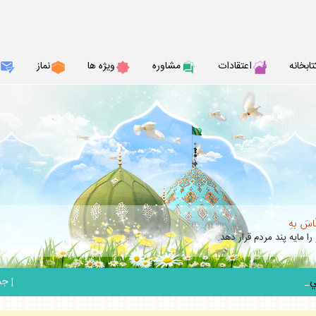
تابخانه
اعتقادات
مشاوره
ويژه ها
نماز
نّاسَ بهِ
را مايه پند مردم قرار دهد.
_
|
جمعه 6