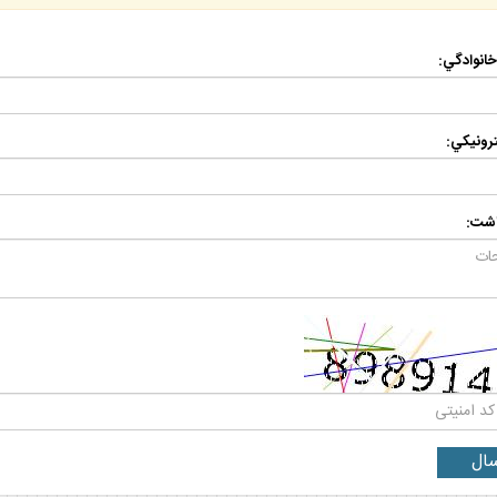
 خانوادگي:
رونيكي:
اشت: