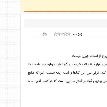
0.0
(
0
)
روج از اسلام، چيزى نيست.
يى قرار گرفته اند، شيعه مى گويد بايد درباره اين واسطه ها
 كند، فرقى بين اين كتابها و كتب اربعه نيست. اين كه شايع
لى بهترين گواه بر گفتار ما، اين است كه در كتب فقهى ما با