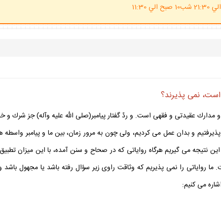
(ساعت پاسخگوي احكام شرعي 20 الي 21:30 شب10 صبح الي 11:30
است، نمى پذيرند؟
مدارك عقيدتى و فقهى است. و ردّ گفتار پيامبر(صلى الله عليه وآله) جز شرك و خ
ذيرفتيم و بدان عمل مى كرديم، ولى چون به مرور زمان، بين ما و پيامبر واسطه ها
اين نتيجه مى گيريم هرگاه رواياتى كه در صحاح و سنن آمده، با اين ميزان تطبيق
. ما رواياتى را نمى پذيريم كه وثاقت راوى زير سؤال رفته باشد يا مجهول باشد و
شاره مى كنيم: