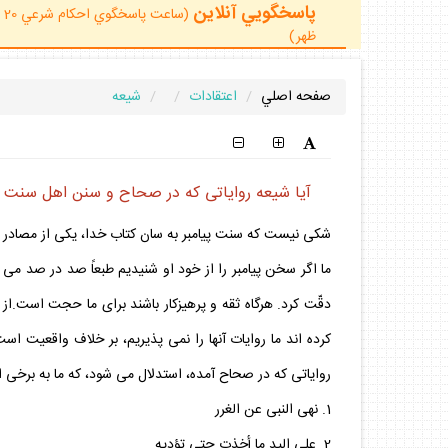
پاسخگويي آنلاين
ظهر)
صفحه اصلي
اعتقادات
شيعه
آيا شيعه رواياتى كه در صحاح و سنن اهل سنت 
شكى نيست كه سنت پيامبر به سان كتاب خدا، يكى از مصادر و 
ما اگر سخن پيامبر را از خود او شنيديم طبعاً صد در صد مى پ
دقّت كرد. هرگاه ثقه و پرهيزكار باشند براى ما حجت است.از 
كرده اند ما روايات آنها را نمى پذيريم، بر خلاف واقعيت است
رواياتى كه در صحاح آمده، استدلال مى شود، كه ما به برخى ا
1. نهى النبى عن الغرر
2. على اليد ما أخذت حتى تؤديه