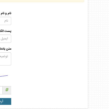
نام و نام
پست الكت
متن يادد